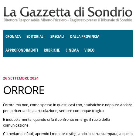
Salta al contenuto principale
CRONACA
EDITORIALI
SPECIALI
DALLA PROVINCIA
APPROFONDIMENTI
RUBRICHE
CINEMA
VIDEO
SOCIETÀ
ENOGASTRONOMIA
COSTUME
DONNE DI VALTELLINA
ECONOMIA
GIUSTIZIA
DEGNO DI NOTA
TERRITORIO
CULTURA
ANGOLO
E SPETTACOLI
DELLE IDEE
FATTI DELLO SPIRITO
POLITICA
CCCVA
26 SETTEMBRE 2024
ORRORE
Orrore ma non, come spesso in questi casi con, statistiche e neppure andare
per la ricerca della articolazione, sempre comunque tragica.
È indubbiamente, quando si fa il confronto emerge il ruolo della
comunicazione.
Ci troviamo infatti, aprendo i monitor o sfogliando la carta stampata, a quello