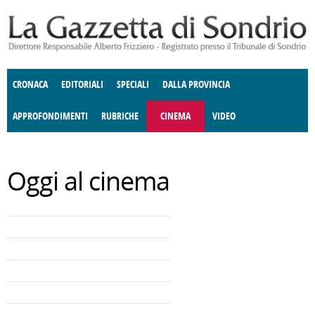
Salta al contenuto principale
CRONACA
EDITORIALI
SPECIALI
DALLA PROVINCIA
APPROFONDIMENTI
RUBRICHE
CINEMA
VIDEO
SOCIETÀ
ENOGASTRONOMIA
COSTUME
DONNE DI VALTELLINA
ECONOMIA
GIUSTIZIA
DEGNO DI NOTA
TERRITORIO
CULTURA
ANGOLO
Oggi al cinema
E SPETTACOLI
DELLE IDEE
FATTI DELLO SPIRITO
POLITICA
CCCVA