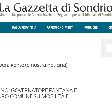
LI
DALLA PROVINCIA
APPROFONDIMENTI
RUBRICHE
C
ELLINA
A
GIUSTIZIA
DEGNO DI NOTA
TERRITORIO
ANGOLO DELLE IDEE
CULTURA E SPETTACOLI
FATTI DELLO SPI
POLIT
vera gente (e nostra noticina)
INO. GOVERNATORE FONTANA E
ORO COMUNE SU MOBILITÀ E