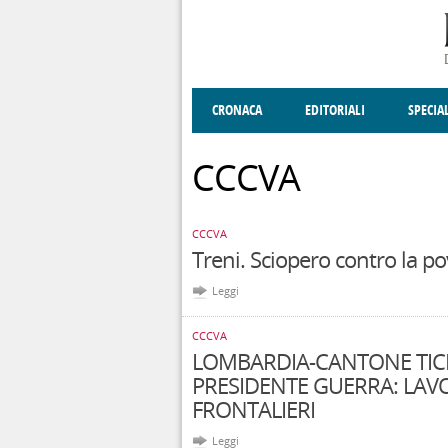
Salta al contenuto principale
CRONACA
EDITORIALI
SPECIA
SOCIETÀ
ENOGASTRONOMIA
COSTUME
DONNE DI VALT
ECONOMI
CCCVA
CCCVA
Treni. Sciopero contro la po
Leggi
CCCVA
LOMBARDIA-CANTONE TIC
PRESIDENTE GUERRA: LAV
FRONTALIERI
Leggi