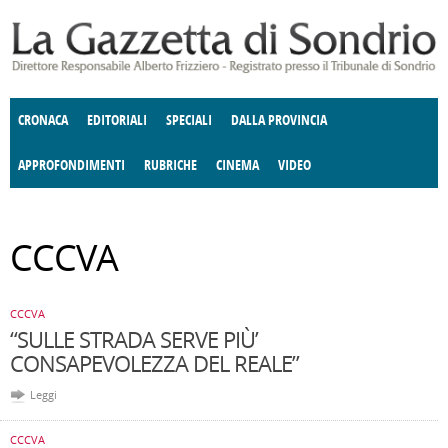
Salta al contenuto principale
CRONACA
EDITORIALI
SPECIALI
DALLA PROVINCIA
APPROFONDIMENTI
RUBRICHE
CINEMA
VIDEO
SOCIETÀ
ENOGASTRONOMIA
COSTUME
DONNE DI VALTELLINA
ECONOMIA
GIUSTIZIA
DEGNO DI NOTA
TERRITORIO
CULTURA
ANGOLO
CCCVA
E SPETTACOLI
DELLE IDEE
FATTI DELLO SPIRITO
POLITICA
CCCVA
CCCVA
“SULLE STRADA SERVE PIÙ’
CONSAPEVOLEZZA DEL REALE”
Leggi
CCCVA