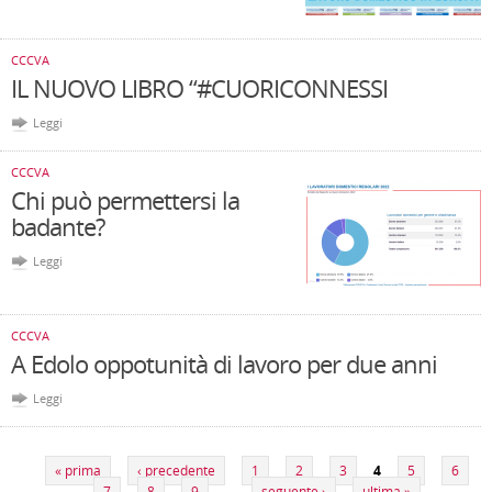
CCCVA
IL NUOVO LIBRO “#CUORICONNESSI
Leggi
CCCVA
Chi può permettersi la
badante?
Leggi
CCCVA
A Edolo oppotunità di lavoro per due anni
Leggi
Pagine
« prima
‹ precedente
1
2
3
4
5
6
7
8
9
…
seguente ›
ultima »