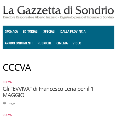
Salta al contenuto principale
CRONACA
EDITORIALI
SPECIALI
DALLA PROVINCIA
APPROFONDIMENTI
RUBRICHE
CINEMA
VIDEO
SOCIETÀ
ENOGASTRONOMIA
COSTUME
DONNE DI VALTELLINA
ECONOMIA
GIUSTIZIA
DEGNO DI NOTA
TERRITORIO
CULTURA
ANGOLO
CCCVA
E SPETTACOLI
DELLE IDEE
FATTI DELLO SPIRITO
POLITICA
CCCVA
CCCVA
Gli "EVVIVA" di Francesco Lena per il 1
MAGGIO
Leggi
CCCVA