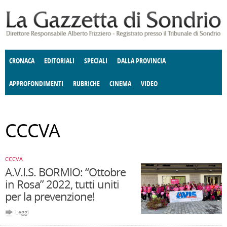
Salta al contenuto principale
CRONACA
EDITORIALI
SPECIALI
DALLA PROVINCIA
APPROFONDIMENTI
RUBRICHE
CINEMA
VIDEO
SOCIETÀ
ENOGASTRONOMIA
COSTUME
DONNE DI VALTELLINA
ECONOMIA
GIUSTIZIA
DEGNO DI NOTA
TERRITORIO
CULTURA
ANGOLO
CCCVA
E SPETTACOLI
DELLE IDEE
FATTI DELLO SPIRITO
POLITICA
CCCVA
CCCVA
A.V.I.S. BORMIO: “Ottobre
in Rosa” 2022, tutti uniti
per la prevenzione!
Leggi