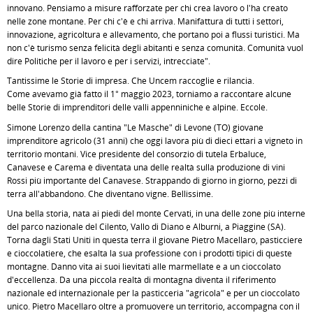
innovano. Pensiamo a misure rafforzate per chi crea lavoro o l'ha creato
nelle zone montane. Per chi c'è e chi arriva. Manifattura di tutti i settori,
innovazione, agricoltura e allevamento, che portano poi a flussi turistici. Ma
non c'è turismo senza felicità degli abitanti e senza comunità. Comunità vuol
dire Politiche per il lavoro e per i servizi, intrecciate".
Tantissime le Storie di impresa. Che Uncem raccoglie e rilancia.
Come avevamo già fatto il 1° maggio 2023, torniamo a raccontare alcune
belle Storie di imprenditori delle valli appenniniche e alpine. Eccole.
Simone Lorenzo della cantina "Le Masche" di Levone (TO) giovane
imprenditore agricolo (31 anni) che oggi lavora più di dieci ettari a vigneto in
territorio montani. Vice presidente del consorzio di tutela Erbaluce,
Canavese e Carema è diventata una delle realtà sulla produzione di vini
Rossi più importante del Canavese. Strappando di giorno in giorno, pezzi di
terra all'abbandono. Che diventano vigne. Bellissime.
Una bella storia, nata ai piedi del monte Cervati, in una delle zone più interne
del parco nazionale del Cilento, Vallo di Diano e Alburni, a Piaggine (SA).
Torna dagli Stati Uniti in questa terra il giovane Pietro Macellaro, pasticciere
e cioccolatiere, che esalta la sua professione con i prodotti tipici di queste
montagne. Danno vita ai suoi lievitati alle marmellate e a un cioccolato
d'eccellenza. Da una piccola realtà di montagna diventa il riferimento
nazionale ed internazionale per la pasticceria "agricola" e per un cioccolato
unico. Pietro Macellaro oltre a promuovere un territorio, accompagna con il