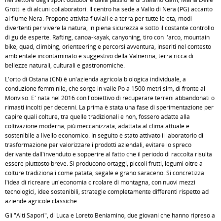
Grotti e di alcuni collaboratori. Il centro ha sede a Vallo di Nera (PG) accanto
al fiume Nera. Propone attività fluviali e a terra per tutte le età, modi
divertenti per vivere la natura, in piena sicurezza e sotto il costante controllo
di guide esperte. Rafting, canoa-kayak, canyoning, tiro con l'arco, mountain
bike, quad, climbing, orienteering e percorsi avventura, inseriti nel contesto
ambientale incontaminato e suggestivo della Valnerina, terra ricca di
bellezze naturali, culturali e gastronomiche.
L'orto di Ostana (CN) è un'azienda agricola biologica individuale, a
conduzione femminile, che sorge in valle Po a 1500 metri slm, di fronte al
Monviso. E' nata nel 2016 con l'obiettivo di recuperare terreni abbandonati o
rimasti incolti per decenni. La prima è stata una fase di sperimentazione per
capire quali colture, tra quelle tradizionali e non, fossero adatte alla
coltivazione moderna, più meccanizzata, adattata al clima attuale e
sostenibile a livello economico. In seguito è stato attivato il laboratorio di
trasformazione per valorizzare i prodotti aziendali, evitare lo spreco
derivante dall'invenduto e sopperire al fatto che il periodo di raccolta risulta
essere piuttosto breve. Si producono ortaggi, piccoli frutti, legumi oltre a
colture tradizionali come patata, segale e grano saraceno. Si concretizza
l'idea di ricreare un'economia circolare di montagna, con nuovi mezzi
tecnologici, idee sostenibili, strategie completamente differenti rispetto ad
aziende agricole classiche.
Gli "Alti Sapori", di Luca e Loreto Beniamino, due giovani che hanno ripreso a