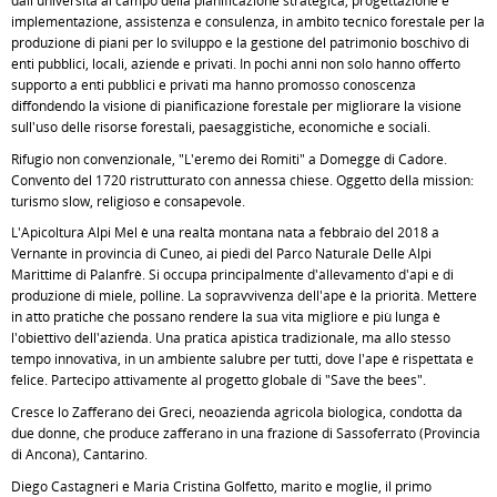
dall'università al campo della pianificazione strategica, progettazione e
implementazione, assistenza e consulenza, in ambito tecnico forestale per la
produzione di piani per lo sviluppo e la gestione del patrimonio boschivo di
enti pubblici, locali, aziende e privati. In pochi anni non solo hanno offerto
supporto a enti pubblici e privati ma hanno promosso conoscenza
diffondendo la visione di pianificazione forestale per migliorare la visione
sull'uso delle risorse forestali, paesaggistiche, economiche e sociali.
Rifugio non convenzionale, "L'eremo dei Romiti" a Domegge di Cadore.
Convento del 1720 ristrutturato con annessa chiese. Oggetto della mission:
turismo slow, religioso e consapevole.
L'Apicoltura Alpi Mel è una realtà montana nata a febbraio del 2018 a
Vernante in provincia di Cuneo, ai piedi del Parco Naturale Delle Alpi
Marittime di Palanfrè. Si occupa principalmente d'allevamento d'api e di
produzione di miele, polline. La sopravvivenza dell'ape è la priorità. Mettere
in atto pratiche che possano rendere la sua vita migliore e più lunga è
l'obiettivo dell'azienda. Una pratica apistica tradizionale, ma allo stesso
tempo innovativa, in un ambiente salubre per tutti, dove l'ape é rispettata e
felice. Partecipo attivamente al progetto globale di "Save the bees".
Cresce lo Zafferano dei Greci, neoazienda agricola biologica, condotta da
due donne, che produce zafferano in una frazione di Sassoferrato (Provincia
di Ancona), Cantarino.
Diego Castagneri e Maria Cristina Golfetto, marito e moglie, il primo