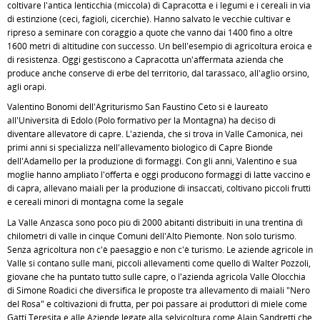
coltivare l'antica lenticchia (miccola) di Capracotta e i legumi e i cereali in via
di estinzione (ceci, fagioli, cicerchie). Hanno salvato le vecchie cultivar e
ripreso a seminare con coraggio a quote che vanno dai 1400 fino a oltre
1600 metri di altitudine con successo. Un bell'esempio di agricoltura eroica e
di resistenza. Oggi gestiscono a Capracotta un'affermata azienda che
produce anche conserve di erbe del territorio, dal tarassaco, all'aglio orsino,
agli orapi.
Valentino Bonomi dell'Agriturismo San Faustino Ceto si è laureato
all'Università di Edolo (Polo formativo per la Montagna) ha deciso di
diventare allevatore di capre. L'azienda, che si trova in Valle Camonica, nei
primi anni si specializza nell'allevamento biologico di Capre Bionde
dell'Adamello per la produzione di formaggi. Con gli anni, Valentino e sua
moglie hanno ampliato l'offerta e oggi producono formaggi di latte vaccino e
di capra, allevano maiali per la produzione di insaccati, coltivano piccoli frutti
e cereali minori di montagna come la segale
La Valle Anzasca sono poco più di 2000 abitanti distribuiti in una trentina di
chilometri di valle in cinque Comuni dell'Alto Piemonte. Non solo turismo.
Senza agricoltura non c'è paesaggio e non c'è turismo. Le aziende agricole in
Valle si contano sulle mani, piccoli allevamenti come quello di Walter Pozzoli,
giovane che ha puntato tutto sulle capre, o l'azienda agricola Valle Olocchia
di Simone Roadici che diversifica le proposte tra allevamento di maiali "Nero
del Rosa" e coltivazioni di frutta, per poi passare ai produttori di miele come
Gatti Teresita e alle Aziende legate alla selvicoltura come Alain Sandretti che