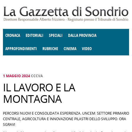
Salta al contenuto principale
CRONACA
EDITORIALI
SPECIALI
DALLA PROVINCIA
APPROFONDIMENTI
RUBRICHE
CINEMA
VIDEO
SOCIETÀ
ENOGASTRONOMIA
COSTUME
DONNE DI VALTELLINA
ECONOMIA
GIUSTIZIA
DEGNO DI NOTA
TERRITORIO
CULTURA
ANGOLO
E SPETTACOLI
DELLE IDEE
FATTI DELLO SPIRITO
POLITICA
CCCVA
1 MAGGIO 2024
CCCVA
IL LAVORO E LA
MONTAGNA
PERCORSI NUOVI E CONSOLIDATA ESPERIENZA. UNCEM: SETTORE PRIMARIO
CENTRALE, AGRICOLTURA E INNOVAZIONE PILASTRI DELLO SVILUPPO. ORA
SGRAVI