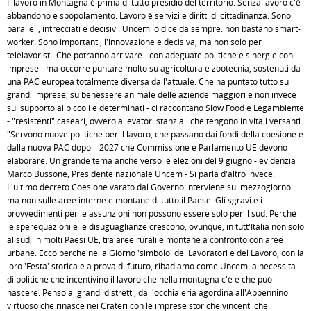
Il lavoro in Montagna è prima di tutto presidio del territorio. Senza lavoro c'è
abbandono e spopolamento. Lavoro è servizi e diritti di cittadinanza. Sono
paralleli, intrecciati e decisivi. Uncem lo dice da sempre: non bastano smart-
worker. Sono importanti, l'innovazione è decisiva, ma non solo per
telelavoristi. Che potranno arrivare - con adeguate politiche e sinergie con
imprese - ma occorre puntare molto su agricoltura e zootecnia, sostenuti da
una PAC europea totalmente diversa dall'attuale. Che ha puntato tutto su
grandi imprese, su benessere animale delle aziende maggiori e non invece
sul supporto ai piccoli e determinati - ci raccontano Slow Food e Legambiente
- "resistenti" caseari, ovvero allevatori stanziali che tengono in vita i versanti.
"Servono nuove politiche per il lavoro, che passano dai fondi della coesione e
dalla nuova PAC dopo il 2027 che Commissione e Parlamento UE devono
elaborare. Un grande tema anche verso le elezioni del 9 giugno - evidenzia
Marco Bussone, Presidente nazionale Uncem - Si parla d'altro invece.
L'ultimo decreto Coesione varato dal Governo interviene sul mezzogiorno
ma non sulle aree interne e montane di tutto il Paese. Gli sgravi e i
provvedimenti per le assunzioni non possono essere solo per il sud. Perché
le sperequazioni e le disuguaglianze crescono, ovunque, in tutt'Italia non solo
al sud, in molti Paesi UE, tra aree rurali e montane a confronto con aree
urbane. Ecco perché nella Giorno 'simbolo' dei Lavoratori e del Lavoro, con la
loro 'Festa' storica e a prova di futuro, ribadiamo come Uncem la necessità
di politiche che incentivino il lavoro che nella montagna c'è e che può
nascere. Penso ai grandi distretti, dall'occhialeria agordina all'Appennino
virtuoso che rinasce nei Crateri con le imprese storiche vincenti che