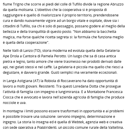
fiume Trigno che scorre ai piedi del colle di Tufillo divide la regione Abruzzo
da quella molisana. L'obiettivo che la cooperativa si è proposta di
raggiungere è quello di rivalorizzare il proprio territorio, prendendosene
cura e dando nuovamente vigore ad un borgo vitale e ospitale, dove sia i
cittadini di Tufillo, sia chi è solo di passaggio, possano godere al meglio della
bellezza e della tranquillità di questo posto. "Non abbiamo la bacchetta
magica, ma forse qualche ricetta segreta sì: la formula che funziona meglio
è quella della cooperazione".
Nelle Valli di Lanzo (TO), storia moderna ed evoluta quella della Gelateria
Ape Drola a Cantoira di Pamela Perotto. Un luogo che sa di casa antica
pietra e legno, tanto amore che viene trasmesso nei prodotti derivati dalle
api, nei gelati stessi e nel caffè. La gelateria è piccola ma quello che riesci a
degustare, è davvero grande. Gusti semplici ma veramente eccezionali.
in Langa Astigiana (AT) la Robiola di Roccaverano ha dato opportunità di
lavoro a molti giovani. Resistenti. Tra questi Loredana Dotta che prosegue
l'attività di famiglia con impegno e lungimiranza. E a Montabone Francesca
Ciocca che è avvocato e lavora nell'azienda agricola di famiglia che produce
nocciole e uva.
In montagna i limiti possono essere trasformati in opportunità e ai problemi
è possibile trovare una soluzione: servono impegno, determinazione e
ingegno. La storia lo insegna ed è quella di Webtek, agenzia web e creativa
con sede operativa a Poggiridenti, un piccolo comune rurale della Valtellina,