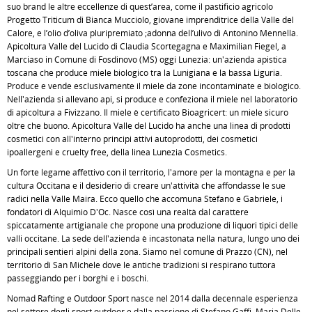
suo brand le altre eccellenze di quest’area, come il pastificio agricolo
Progetto Triticum di Bianca Mucciolo, giovane imprenditrice della Valle del
Calore, e l’olio d’oliva pluripremiato ;adonna dell’ulivo di Antonino Mennella.
Apicoltura Valle del Lucido di Claudia Scortegagna e Maximilian Fiegel, a
Marciaso in Comune di Fosdinovo (MS) oggi Lunezia: un'azienda apistica
toscana che produce miele biologico tra la Lunigiana e la bassa Liguria.
Produce e vende esclusivamente il miele da zone incontaminate e biologico.
Nell'azienda si allevano api, si produce e confeziona il miele nel laboratorio
di apicoltura a Fivizzano. Il miele è certificato Bioagricert: un miele sicuro
oltre che buono. Apicoltura Valle del Lucido ha anche una linea di prodotti
cosmetici con all'interno principi attivi autoprodotti, dei cosmetici
ipoallergeni e cruelty free, della linea Lunezia Cosmetics.
Un forte legame affettivo con il territorio, l'amore per la montagna e per la
cultura Occitana e il desiderio di creare un'attività che affondasse le sue
radici nella Valle Maira. Ecco quello che accomuna Stefano e Gabriele, i
fondatori di Alquimio D'Oc. Nasce così una realtà dal carattere
spiccatamente artigianale che propone una produzione di liquori tipici delle
valli occitane. La sede dell'azienda è incastonata nella natura, lungo uno dei
principali sentieri alpini della zona. Siamo nel comune di Prazzo (CN), nel
territorio di San Michele dove le antiche tradizioni si respirano tuttora
passeggiando per i borghi e i boschi.
Nomad Rafting e Outdoor Sport nasce nel 2014 dalla decennale esperienza
nel settore degli sport outdoor e dalla passione di Stefano Gaffi, Maria Delle