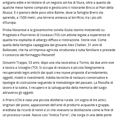
artigiano edile e lei titolare di un negozio ad Ala di Stura, oltre a questo da
qualche mese hanno comprato e gestiscono il ristorante Bricco al Pian della
Mussa. È il pianoro delle poco oltre Balme, dove la famiglia Brero sta
aprendo, a 1500 metri, una birreria annessa al birrificio, tra i più alti
d'Europa.
Priska Novarese e la giovanissima sorella Giulia stanno investendo su
Pragelato e Pourrieres di Usseaux (TO) con attività legate a esperienze di
qualità tra ospitalità di albergo diffuso e ristorazione. Storie vive. Come
quella della famiglia capeggiata dal giovane Alex Challier, 31 anni di
Balboutet, che ha un'impresa agricola strutturata e tutta familiare e presiede
il consorzio del formaggio Pleisentif.
Giovanni Trappo, 53 anni, dopo una vita lavorativa a Torino, da due anni vive
e lavora a Usseglio (TO). Si occupa di restauro e piccola falegnameria
recuperando legni antichi dai quali crea nuove proposte d'arredamento,
oggetti, mobili e rivestimenti. Adotta tecniche di restauro conservativo e
tipologie di costruzione seguendo le metodologie del passato. La filosofia di
lavoro è la tutela, il recupero e la salvaguardia della memoria del luogo
attraverso gli oggetti.
A Priero (CN) è nata una piccola distilleria rurale. Un sogno di tre amici,
originari del posto, appassionati dell'arte di produrre acquavite e grappe,
ereditata da ricordi di nonni e zii che vivevano la distillazione come la fine di
un processo rurale. Nasce così "Antica Torre", che sorge in una delle porte