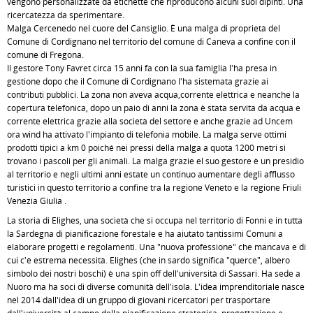
vengono personalizzate da etichette che riproducono alcuni suoi dipinti. Una
ricercatezza da sperimentare.
Malga Cercenedo nel cuore del Cansiglio. È una malga di proprietà del
Comune di Cordignano nel territorio del comune di Caneva a confine con il
comune di Fregona.
Il gestore Tony Favret circa 15 anni fa con la sua famiglia l'ha presa in
gestione dopo che il Comune di Cordignano l'ha sistemata grazie ai
contributi pubblici. La zona non aveva acqua,corrente elettrica e neanche la
copertura telefonica, dopo un paio di anni la zona è stata servita da acqua e
corrente elettrica grazie alla società del settore e anche grazie ad Uncem
ora wind ha attivato l'impianto di telefonia mobile. La malga serve ottimi
prodotti tipici a km 0 poiché nei pressi della malga a quota 1200 metri si
trovano i pascoli per gli animali. La malga grazie el suo gestore è un presidio
al territorio e negli ultimi anni estate un continuo aumentare degli afflusso
turistici in questo territorio a confine tra la regione Veneto e la regione Friuli
Venezia Giulia .
La storia di Elighes, una società che si occupa nel territorio di Fonni e in tutta
la Sardegna di pianificazione forestale e ha aiutato tantissimi Comuni a
elaborare progetti e regolamenti. Una "nuova professione" che mancava e di
cui c'è estrema necessità. Elighes (che in sardo significa "querce", albero
simbolo dei nostri boschi) è una spin off dell'università di Sassari. Ha sede a
Nuoro ma ha soci di diverse comunità dell'isola. L'idea imprenditoriale nasce
nel 2014 dall'idea di un gruppo di giovani ricercatori per trasportare