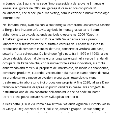
in Lombardia. È qui che ha sede l'impresa guidata dal giovane Emanuele
Piasini, inaugurata nel 2008 nel garage di casa ed ora con più di 80
collaboratori, che si occupa di marketing, comunicazione e nuove tecnologie
informatiche.
Nel lontano 1984, Daniela con la sua famiglia, comprano una vecchia cascina
a Borgiallo e iniziano un'attività agricola in montagna, su terreni semi-
abbandonati. La piccola azienda agricola cresce e nel 2006 "Cascina
Amaltea", grazie al Consorzio Rurale della Valle Sacra apre il primo
laboratorio di trasformazione di frutta e verdura del Canavese e inizia la
produzione di composte e succhi di frutta, conserve di verdura, antipasti,
sottoli e frutta sciroppata. Delle cinque figlie nate fra il 1979 e il 1993, la più
piccola decide, dopo il diploma e una lunga parentesi nella verde Irlanda, di
occuparsi dell'azienda che, con le nuove forze e idee innovative, si amplia
annettendo altri terreni di proprietà del marito che, da incolti e abbandonati,
diventano produttivi, curando i vecchi alberi da frutto e piantandone di nuovi,
inserendo serre e nuove coltivazioni e così quasi tutto ciò che viene
trasformato in laboratorio è di produzione propria. A fine 2020, Ialisa e Dino
fanno la scommessa di aprire un punto vendita in paese. Tra i progetti, la
ristrutturazione di una casaforte dell'anno mille che ha sede sui nostri
terreni e che potrà portare nuovi sviluppi sul territorio.
A Pessinetto (TO) in Via Roma n 64 si trova l'Azienda Agricola il Picchio Rosso
di Giorgia. Degustazioni di vini, bollicine, amari e grappe. Le sue bottiglie