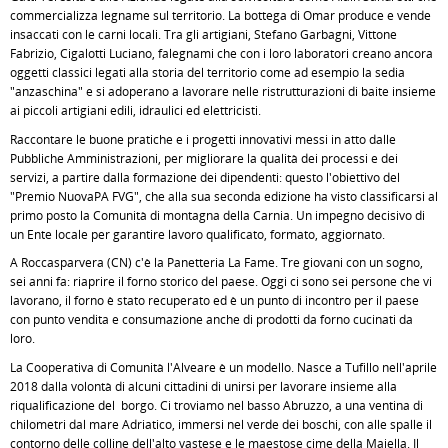
commercializza legname sul territorio. La bottega di Omar produce e vende
insaccati con le carni locali. Tra gli artigiani, Stefano Garbagni, Vittone
Fabrizio, Cigalotti Luciano, falegnami che con i loro laboratori creano ancora
oggetti classici legati alla storia del territorio come ad esempio la sedia
"anzaschina" e si adoperano a lavorare nelle ristrutturazioni di baite insieme
ai piccoli artigiani edili, idraulici ed elettricisti.
Raccontare le buone pratiche e i progetti innovativi messi in atto dalle
Pubbliche Amministrazioni, per migliorare la qualità dei processi e dei
servizi, a partire dalla formazione dei dipendenti: questo l'obiettivo del
"Premio NuovaPA FVG", che alla sua seconda edizione ha visto classificarsi al
primo posto la Comunità di montagna della Carnia. Un impegno decisivo di
un Ente locale per garantire lavoro qualificato, formato, aggiornato.
A Roccasparvera (CN) c'è la Panetteria La Fame. Tre giovani con un sogno,
sei anni fa: riaprire il forno storico del paese. Oggi ci sono sei persone che vi
lavorano, il forno è stato recuperato ed è un punto di incontro per il paese
con punto vendita e consumazione anche di prodotti da forno cucinati da
loro.
La Cooperativa di Comunità l'Alveare è un modello. Nasce a Tufillo nell'aprile
2018 dalla volontà di alcuni cittadini di unirsi per lavorare insieme alla
riqualificazione del borgo. Ci troviamo nel basso Abruzzo, a una ventina di
chilometri dal mare Adriatico, immersi nel verde dei boschi, con alle spalle il
contorno delle colline dell'alto vastese e le maestose cime della Maiella. Il