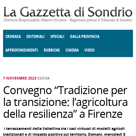
Salta al contenuto principale
CRONACA
EDITORIALI
SPECIALI
DALLA PROVINCIA
APPROFONDIMENTI
RUBRICHE
CINEMA
VIDEO
SOCIETÀ
ENOGASTRONOMIA
COSTUME
DONNE DI VALTELLINA
ECONOMIA
GIUSTIZIA
DEGNO DI NOTA
TERRITORIO
CULTURA
ANGOLO
E SPETTACOLI
DELLE IDEE
FATTI DELLO SPIRITO
POLITICA
CCCVA
7 NOVEMBRE 2023
CCCVA
Convegno “Tradizione per
la transizione: l’agricoltura
della resilienza” a Firenze
i terrazzamenti della Valtellina tra i casi virtuosi di modelli agricoli
tradizionali e di impatto positivo sul territorio. Domani, mercoledì 8