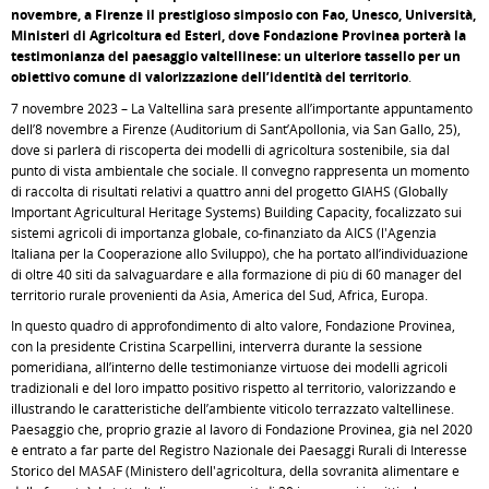
novembre, a Firenze il prestigioso simposio con Fao, Unesco, Università,
Ministeri di Agricoltura ed Esteri, dove Fondazione Provinea porterà la
testimonianza del paesaggio valtellinese: un ulteriore tassello per un
obiettivo comune di valorizzazione dell’identità del territorio
.
7 novembre 2023 – La Valtellina sarà presente all’importante appuntamento
dell’8 novembre a Firenze (Auditorium di Sant’Apollonia, via San Gallo, 25),
dove si parlerà di riscoperta dei modelli di agricoltura sostenibile, sia dal
punto di vista ambientale che sociale. Il convegno rappresenta un momento
di raccolta di risultati relativi a quattro anni del progetto GIAHS (Globally
Important Agricultural Heritage Systems) Building Capacity, focalizzato sui
sistemi agricoli di importanza globale, co-finanziato da AICS (l'Agenzia
Italiana per la Cooperazione allo Sviluppo), che ha portato all’individuazione
di oltre 40 siti da salvaguardare e alla formazione di più di 60 manager del
territorio rurale provenienti da Asia, America del Sud, Africa, Europa.
In questo quadro di approfondimento di alto valore, Fondazione Provinea,
con la presidente Cristina Scarpellini, interverrà durante la sessione
pomeridiana, all’interno delle testimonianze virtuose dei modelli agricoli
tradizionali e del loro impatto positivo rispetto al territorio, valorizzando e
illustrando le caratteristiche dell’ambiente viticolo terrazzato valtellinese.
Paesaggio che, proprio grazie al lavoro di Fondazione Provinea, già nel 2020
è entrato a far parte del Registro Nazionale dei Paesaggi Rurali di Interesse
Storico del MASAF (Ministero dell'agricoltura, della sovranità alimentare e