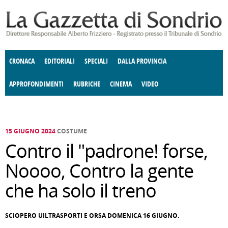
Salta al contenuto principale
CRONACA
EDITORIALI
SPECIALI
DALLA PROVINCIA
APPROFONDIMENTI
RUBRICHE
CINEMA
VIDEO
SOCIETÀ
ENOGASTRONOMIA
COSTUME
DONNE DI VALTELLINA
ECONOMIA
GIUSTIZIA
DEGNO DI NOTA
TERRITORIO
CULTURA
ANGOLO
E SPETTACOLI
DELLE IDEE
FATTI DELLO SPIRITO
POLITICA
CCCVA
15 GIUGNO 2024
COSTUME
Contro il "padrone! forse,
Noooo, Contro la gente
che ha solo il treno
SCIOPERO UILTRASPORTI E ORSA DOMENICA 16 GIUGNO.