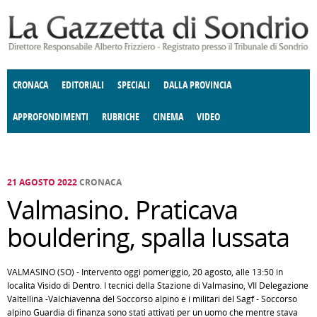
Salta al contenuto principale
CRONACA
EDITORIALI
SPECIALI
DALLA PROVINCIA
APPROFONDIMENTI
RUBRICHE
CINEMA
VIDEO
SOCIETÀ
ENOGASTRONOMIA
COSTUME
DONNE DI VALTELLINA
ECONOMIA
GIUSTIZIA
DEGNO DI NOTA
TERRITORIO
CULTURA
ANGOLO
E SPETTACOLI
DELLE IDEE
FATTI DELLO SPIRITO
POLITICA
CCCVA
21 AGOSTO 2022
CRONACA
Valmasino. Praticava
bouldering, spalla lussata
VALMASINO (SO) - Intervento oggi pomeriggio, 20 agosto, alle 13:50 in
località Visido di Dentro. I tecnici della Stazione di Valmasino, VII Delegazione
Valtellina -Valchiavenna del Soccorso alpino e i militari del Sagf - Soccorso
alpino Guardia di finanza sono stati attivati per un uomo che mentre stava