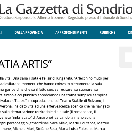
LI
DALLA PROVINCIA
APPROFONDIMENTI
RUBRICHE
C
ELLINA
A
GIUSTIZIA
DEGNO DI NOTA
TERRITORIO
ANGOLO DELLE IDEE
CULTURA E SPETTACOLI
FATTI DELLO SPI
POLIT
ATIA ARTIS”
la vita. Una sana risata è l’elisir di lunga vita. “Arlecchino muto per
ra ad esilaranti momenti che hanno coinvolto pienamente la sala
a garibaldina che sa il fatto suo: sa recitare, sa suonare, sa
etta sintonia col pubblico sbrodolando una trama semplice semplice
StivalaccioTeatro” in coproduzione col Teatro Stabile di Bolzano, il
di Verona, ha dato vita ad una effervescenza scenica che ha navigato
vo sulla demarcazione territoriale dialettale (il romanesco, il
l veneto “imbriacato” di Amarone) calcando la mano su una
ogni personaggio (straordinari Sara Allevi, Marie Coutance, Matteo
mone, Michele Mori, Stefano Rota, Maria Luisa Zaltron e Marco