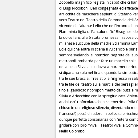
Zoppello magnifico regista in capo) che ci ha
di Luigi Riccoboni. Ben congegnata ed efficace 
arricchita da maschere sapienti di Stefano Per
vero Teatro nel Teatro della Commedia dell’Art
vicende dell’aitante Lelio che nell’incanto di u
Flamminia figlia di Pantalone De’ Bisognosi don
la dolce fanciulla è stata promessa in sposa 
milanese succube della madre Stramonia Lanter
Ed è qui che entra in scena il vulcanico e pur 
sempre svelando le intenzioni segrete del suo
metropoli lombarda per fare un macello col s
della bella Silvia a cui dovrà amaramente rinun
si dipanano solo nel finale quando la simpatica s
tra le sue braccia. Irresistibile l’ingresso i
tra le file del teatro sulla marcia dei bersagl
fino al gaudioso ricomponimento del puzzle ma
Silvia e Arlecchino con la spregiudicata Viole
andaluso” rinfocolato dalla celeberrima “Alla f
chiuso in un religioso silenzio, diventando mu
francese!) potrà chiudere in bellezza e ricchezz
dunque perfetta consonanza con l’intera compa
gridare con loro: “Viva il Teatro! Viva la Comme
Nello Colombo