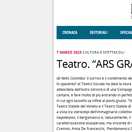
Salta al contenuto principale
CRONACA
EDITORIALI
SPECIA
SOCIETÀ
ENOGASTRONOMIA
COSTUME
DONNE DI VALT
ECONOMI
7 MARZO 2023
CULTURA E SPETTACOLI
Teatro. “ARS GR
(di Nello Colombo)
Il sorriso è il condimento del
lo spavento“ al Teatro Sociale ha dato la stu
abbordata dall’estro istrionico di una Compagni
cantare, e fare molto di più entrando in perf
in cui ogni tassello va infine al posto giusto. “
Teatro Stabile del Veneto e il Teatro Stabile 
a vista tra stereotipi dell’immaginario colletti
napoletano, il bergamasco e, naturalmente, i
caratterizzazione esasperata, ma vincente di 
Cremon, Anna De Franceschi, Pierdomenico Si