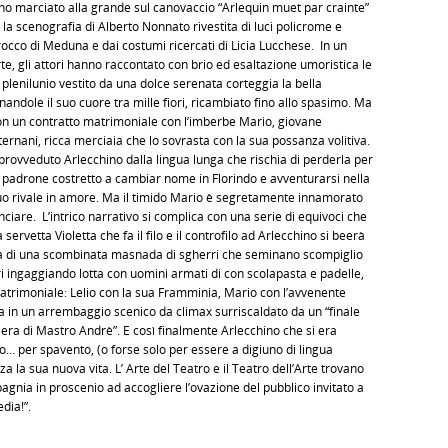
nno marciato alla grande sul canovaccio “Arlequin muet par crainte”
la scenografia di Alberto Nonnato rivestita di luci policrome e
occo di Meduna e dai costumi ricercati di Licia Lucchese. In un
e, gli attori hanno raccontato con brio ed esaltazione umoristica le
n plenilunio vestito da una dolce serenata corteggia la bella
andole il suo cuore tra mille fiori, ricambiato fino allo spasimo. Ma
con un contratto matrimoniale con l’imberbe Mario, giovane
nani, ricca merciaia che lo sovrasta con la sua possanza volitiva.
sprovveduto Arlecchino dalla lingua lunga che rischia di perderla per
 padrone costretto a cambiar nome in Florindo e avventurarsi nella
uo rivale in amore. Ma il timido Mario è segretamente innamorato
ciare. L’intrico narrativo si complica con una serie di equivoci che
ervetta Violetta che fa il filo e il controfilo ad Arlecchino si beerà
n sala di una scombinata masnada di sgherri che seminano scompiglio
ieri ingaggiando lotta con uomini armati di con scolapasta e padelle,
trimoniale: Lelio con la sua Framminia, Mario con l’avvenente
tta in un arrembaggio scenico da climax surriscaldato da un “finale
iera di Mastro Andrè”. E così finalmente Arlecchino che si era
to… per spavento, (o forse solo per essere a digiuno di lingua
a la sua nuova vita. L’ Arte del Teatro e il Teatro dell’Arte trovano
gnia in proscenio ad accogliere l’ovazione del pubblico invitato a
dia!”.