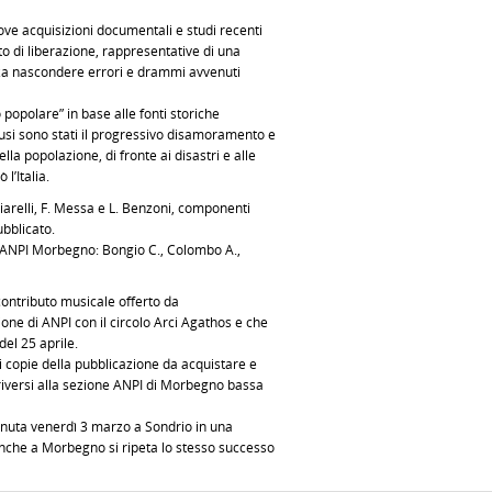
ove acquisizioni documentali e studi recenti
 di liberazione, rappresentative di una
nza nascondere errori e drammi avvenuti
opolare” in base alle fonti storiche
ffusi sono stati il progressivo disamoramento e
la popolazione, di fronte ai disastri e alle
l’Italia.
Chiarelli, F. Messa e L. Benzoni, componenti
bblicato.
l’ANPI Morbegno: Bongio C., Colombo A.,
ontributo musicale offerto da
ione di ANPI con il circolo Arci Agathos e che
del 25 aprile.
i copie della pubblicazione da acquistare e
criversi alla sezione ANPI di Morbegno bassa
tenuta venerdì 3 marzo a Sondrio in una
anche a Morbegno si ripeta lo stesso successo