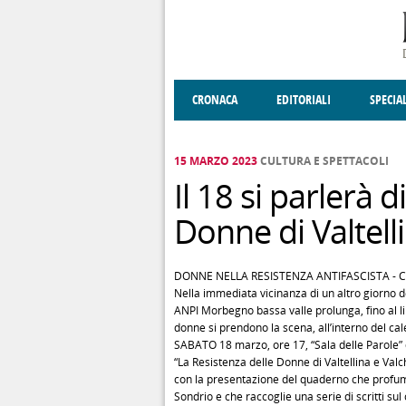
Salta al contenuto principale
CRONACA
EDITORIALI
SPECIA
SOCIETÀ
ENOGASTRONOMIA
COSTUME
DONNE DI VALT
ECONOMI
15 MARZO 2023
CULTURA E SPETTACOLI
Il 18 si parlerà 
Donne di Valtell
DONNE NELLA RESISTENZA ANTIFASCISTA - Co
Nella immediata vicinanza di un altro giorno d
ANPI Morbegno bassa valle prolunga, fino al lim
donne si prendono la scena, all’interno del ca
SABATO 18 marzo, ore 17, “Sala delle Parole” de
“La Resistenza delle Donne di Valtellina e Val
con la presentazione del quaderno che profuma
Sondrio e che raccoglie una serie di scritti sul 