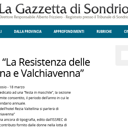
LI
DALLA PROVINCIA
APPROFONDIMENTI
RUBRICHE
C
ELLINA
A
GIUSTIZIA
DEGNO DI NOTA
TERRITORIO
ANGOLO DELLE IDEE
CULTURA E SPETTACOLI
FATTI DELLO SPI
POLIT
di “La Resistenza delle
ina e Valchiavenna”
sio - 18 marzo
edicato ad una “festa in maschile”, la sezione
ite consentito, il periodo dell’anno in cui le
lendario annuale.
ll’hotel Rezia Valtellina si parlerà di
chiavenna”
 ancora di tipografia, edito dall’ISSREC di
contributo fornito dalle donne nella lotta di