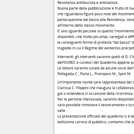
Resistenza antifascista e antinazista.
Buona parte della pubblicazione è frutto di nu
che riguardano figure poco note del movimento
partecipazione dal basso alla Resistenza, se
all’interno dello stesso movimento.
E’ uno sguardo parziale su questo “movimento p
disponibili, chè molto più ampi, variegati e di
le conseguenti forme di protesta “dal basso” del
tragedie in cui il Regime del ventennio precipitò 
Interventi: gli interventi saranno quelli di D. 
dell’ISSREC e curatori del Quaderno appena pu
Le letture saranno curate da alcune socie del
Pellegatta C., Porta L., Pramparo M., Spini M.
Un’importante novità sarà rappresentata dal c
Clarissa C. Filippini che inaugura la collaboraz
già si estenderà in occasione della ricorrenza 
Per le persone interessate, saranno disponibil
sarà possibile rinnovare il tesseramento o is
valle.
La presentazione ufficiale del quaderno si è 
bellissima cornice di pubblico, contiamo che 