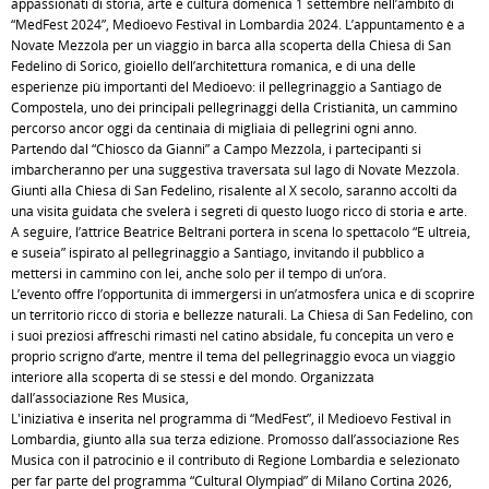
appassionati di storia, arte e cultura domenica 1 settembre nell’ambito di
“MedFest 2024”, Medioevo Festival in Lombardia 2024. L’appuntamento è a
Novate Mezzola per un viaggio in barca alla scoperta della Chiesa di San
Fedelino di Sorico, gioiello dell’architettura romanica, e di una delle
esperienze più importanti del Medioevo: il pellegrinaggio a Santiago de
Compostela, uno dei principali pellegrinaggi della Cristianità, un cammino
percorso ancor oggi da centinaia di migliaia di pellegrini ogni anno.
Partendo dal “Chiosco da Gianni” a Campo Mezzola, i partecipanti si
imbarcheranno per una suggestiva traversata sul lago di Novate Mezzola.
Giunti alla Chiesa di San Fedelino, risalente al X secolo, saranno accolti da
una visita guidata che svelerà i segreti di questo luogo ricco di storia e arte.
A seguire, l’attrice Beatrice Beltrani porterà in scena lo spettacolo “E ultreia,
e suseia” ispirato al pellegrinaggio a Santiago, invitando il pubblico a
mettersi in cammino con lei, anche solo per il tempo di un’ora.
L’evento offre l’opportunità di immergersi in un’atmosfera unica e di scoprire
un territorio ricco di storia e bellezze naturali. La Chiesa di San Fedelino, con
i suoi preziosi affreschi rimasti nel catino absidale, fu concepita un vero e
proprio scrigno d’arte, mentre il tema del pellegrinaggio evoca un viaggio
interiore alla scoperta di se stessi e del mondo. Organizzata
dall’associazione Res Musica,
L'iniziativa è inserita nel programma di “MedFest”, il Medioevo Festival in
Lombardia, giunto alla sua terza edizione. Promosso dall’associazione Res
Musica con il patrocinio e il contributo di Regione Lombardia e selezionato
per far parte del programma “Cultural Olympiad” di Milano Cortina 2026,