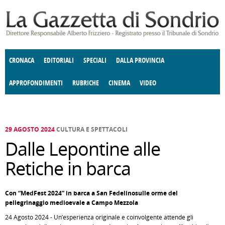
Salta al contenuto principale
CRONACA
EDITORIALI
SPECIALI
DALLA PROVINCIA
APPROFONDIMENTI
RUBRICHE
CINEMA
VIDEO
SOCIETÀ
ENOGASTRONOMIA
COSTUME
DONNE DI VALTELLINA
ECONOMIA
GIUSTIZIA
DEGNO DI NOTA
TERRITORIO
CULTURA
ANGOLO
E SPETTACOLI
DELLE IDEE
FATTI DELLO SPIRITO
POLITICA
CCCVA
29 AGOSTO 2024
CULTURA E SPETTACOLI
Dalle Lepontine alle
Retiche in barca
Con “MedFest 2024” in barca a San Fedelinosulle orme del
pellegrinaggio medioevale a Campo Mezzola
24 Agosto 2024 - Un’esperienza originale e coinvolgente attende gli