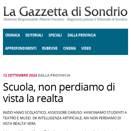
Salta al contenuto principale
CRONACA
EDITORIALI
SPECIALI
DALLA PROVINCIA
APPROFONDIMENTI
RUBRICHE
CINEMA
VIDEO
SOCIETÀ
ENOGASTRONOMIA
COSTUME
DONNE DI VALTELLINA
ECONOMIA
GIUSTIZIA
DEGNO DI NOTA
TERRITORIO
CULTURA
ANGOLO
E SPETTACOLI
DELLE IDEE
FATTI DELLO SPIRITO
POLITICA
CCCVA
12 SETTEMBRE 2024
DALLA PROVINCIA
Scuola, non perdiamo di
vista la realta
INIZIO ANNO SCOLASTICO, ASSESSORE CARUSO: AVVICINIAMO STUDENTI A
TEATRO E MUSEI. OK INTELLIGENZA ARTIFICIALE, MA NON PERDIAMO DI
VISTA REALTA’ VERA