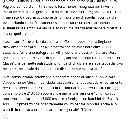
(LNews – Milano, 12 set) “È fondamentale non perdere di vista la cultura.
Regione Lombardia, in tal senso, è fortemente impegnata per favorire
iniziative dedicate ai giovani”. Lo ha detto l’assessore regionale alla Cultura,
Francesca Caruso, in occasione del primo giorno di scuola in Lombardia,
evidenziando come “certamente sia importante un corretto approccio
all’intelligenza artificiale anche a scuola”, ma “senza mai perdere di vista la
realtà, quella vera”.
L’assessore Caruso ricorda che tra le offerte proposte dalla Regione
“troviamo ‘Schermi di Classe’, progetto che ha avvicinato oltre 25.000
studenti all’arte cinematografica, offrendo loro la possibilità di assistere
gratuitamente a proiezioni di qualità. E, ancora – spiega Caruso - ‘Palchi di
Classe’ che permette agli studenti lombardi di assistere a spettacoli dal vivo
nei teatri, nelle sale da spettacolo o direttamente nelle scuole”.
In tal senso, grande attenzione è riservata anche ai musei: “Con la card
‘Abbonamento Musei’ – conclude l’assessore – si può accedere liberamente
per tutto l’anno alle 215 realtà culturali lombarde aderenti al circuito. Oggi
contiamo oltre 213.000 abbonati. C’è anche una versione ‘junior’ con cui
abbiamo già distribuito 16.000 tessere a famiglie con bambini dai 6 ai 13
anni. È un progetto che ho fortemente voluto per far scoprire anche ai più
piccoli l’immenso patrimonio artistico regionale”. (LNews)
red