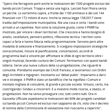
"Spero che ferragosto porti anche le motivazioni dei 1500 progetti esclusi dal
bando piccoli Comuni. Troppi e senza una logica. Lasciati fuori finora senza
un perché. Lo vorremmo capire, a fronte dei 1100 ammessi e dei soli 144
finanziati con 172 milioni di euro. Anche la stessa legge 158/2017 viene
tradita dall'impostazione municipalista. Ma una cosa è certa. I bandi sono
arrivati a un capolinea. Non sono la soluzione giusta, come il PNRR ha
mostrato, per vincere i divari territoriali. Che crescono e hanno bisogno di
analisi, cesellature, pensiero politico, riflessione tecnica. I territori sono
capaci a farla e hanno fiducia nella programmazione. Servono però altre
modalità di selezione e finanziamento. Si scelgano impostazioni strategiche
sovracomunali, misure di pianificazione, concertazioni, accordi di
programma leali e vincenti per affrontare le sfide di ogni territorio oltre i
singoli municipi, facendo cucitura dei Comuni. Fermiamoci con questi bandi-
lotteria. Serve una nuova cultura della co-progettazione, che riguardi le
comunità. Prendiamo esempio dai CAUE francesi, e lavoriamoci con Ordini
degli Architetti e Ingegneri. Insistiamo sul 'débat public'. Impariamo a darci
vie e strategie. Il PNRR è stato un bandificio che ha ingolfato i Comuni e
montato migliaia di consulenti, di grandi e piccole società. Virtuosi, certo, ma
costringendo i Sindaci a rincorrerli. E a investire molte risorse, a sbalzo, in
progettazioni. Non ha senso proseguire così, tutti contro tutti. Ora in
Gazzetta Ufficiale aspettiamo le motivazioni del 60% dei progetti candidati
sul bando piccoli Comuni ed esclusi non sappiamo da chi, visto che il decreto
di nomina della Commissione di valutazione non riusciamo a reperirlo".