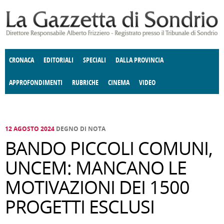
Salta al contenuto principale
CRONACA
EDITORIALI
SPECIALI
DALLA PROVINCIA
APPROFONDIMENTI
RUBRICHE
CINEMA
VIDEO
SOCIETÀ
ENOGASTRONOMIA
COSTUME
DONNE DI VALTELLINA
ECONOMIA
GIUSTIZIA
DEGNO DI NOTA
TERRITORIO
CULTURA
ANGOLO
E SPETTACOLI
DELLE IDEE
FATTI DELLO SPIRITO
POLITICA
CCCVA
12 AGOSTO 2024
DEGNO DI NOTA
BANDO PICCOLI COMUNI,
UNCEM: MANCANO LE
MOTIVAZIONI DEI 1500
PROGETTI ESCLUSI