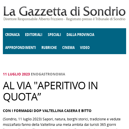
Salta al contenuto principale
CRONACA
EDITORIALI
SPECIALI
DALLA PROVINCIA
APPROFONDIMENTI
RUBRICHE
CINEMA
VIDEO
SOCIETÀ
ENOGASTRONOMIA
COSTUME
DONNE DI VALTELLINA
ECONOMIA
GIUSTIZIA
DEGNO DI NOTA
TERRITORIO
CULTURA
ANGOLO
E SPETTACOLI
DELLE IDEE
FATTI DELLO SPIRITO
POLITICA
CCCVA
11 LUGLIO 2023
ENOGASTRONOMIA
AL VIA "APERITIVO IN
QUOTA”
CON I FORMAGGI DOP VALTELLINA CASERA E BITTO
(Sondrio, 11 luglio 2023) Sapori, natura, borghi storici, tradizione e vedute
mozzafiato fanno della Valtellina una meta ambita dai turisti 365 giorni