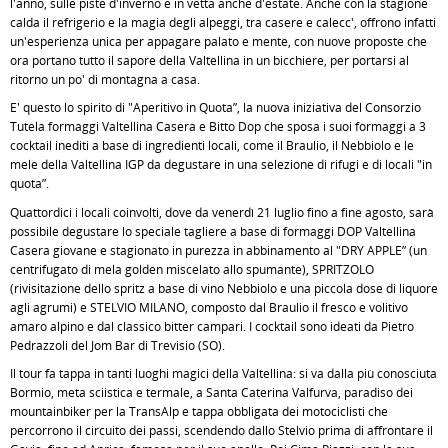
l'anno, sulle piste d'inverno e in vetta anche d'estate. Anche con la stagione
calda il refrigerio e la magia degli alpeggi, tra casere e calecc', offrono infatti
un'esperienza unica per appagare palato e mente, con nuove proposte che
ora portano tutto il sapore della Valtellina in un bicchiere, per portarsi al
ritorno un po' di montagna a casa.
E' questo lo spirito di "Aperitivo in Quota”, la nuova iniziativa del Consorzio
Tutela formaggi Valtellina Casera e Bitto Dop che sposa i suoi formaggi a 3
cocktail inediti a base di ingredienti locali, come il Braulio, il Nebbiolo e le
mele della Valtellina IGP da degustare in una selezione di rifugi e di locali "in
quota”.
Quattordici i locali coinvolti, dove da venerdì 21 luglio fino a fine agosto, sarà
possibile degustare lo speciale tagliere a base di formaggi DOP Valtellina
Casera giovane e stagionato in purezza in abbinamento al "DRY APPLE” (un
centrifugato di mela golden miscelato allo spumante), SPRITZOLO
(rivisitazione dello spritz a base di vino Nebbiolo e una piccola dose di liquore
agli agrumi) e STELVIO MILANO, composto dal Braulio il fresco e volitivo
amaro alpino e dal classico bitter campari. I cocktail sono ideati da Pietro
Pedrazzoli del Jom Bar di Trevisio (SO).
Il tour fa tappa in tanti luoghi magici della Valtellina: si va dalla più conosciuta
Bormio, meta sciistica e termale, a Santa Caterina Valfurva, paradiso dei
mountainbiker per la TransAlp e tappa obbligata dei motociclisti che
percorrono il circuito dei passi, scendendo dallo Stelvio prima di affrontare il