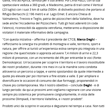
Gavia, fino ad Aprica, famosa per il suo anello. Poi Cima Piazzi, con la sua
spettacolare veduta a 360 gradi, e Madesimo, patria di trail come il Vertical
(23 luglio) con i suoi 3 km di salita (500m. di dislivello positivo) che portano al
Rifugio Bertacchi (2.196 metri) e al Lago Emet. E ancora Chiesa di
Valmalenco, Tresivio e Teglio, patria dei pizzoccheri della Valtellina, dove ha
sede anche l'Accademia del Pizzocchero. Tutti gli host aderenti (in coda
l'elenco), riconoscibili da apposita vetrofania, metteranno a disposizione dei
visitatori il materiale informativo della campagna.
"Con questa iniziativa – afferma il presidente del CTCB,
Marco Deghi
–
rafforziamo la sinergia tra prodotti di montagna e valle, territorio, sport e
natura, per offrire ai turisti un'esperienza estiva sempre più integrata in una
regione che quest'estate si appresta ad avere 7,4 milioni di arrivi e 22,3
milioni di presenze, con un incremento del 4% per entrambe le voci (fonte:
Demoskopica). Un'occasione per scoprire il territorio e il lavoro insostituibile
dei nostri produttori, durante i tre mesi in cui le mandrie sono condotta
attraverso un percorso a tappe, e vanno spostandosi da quote intermedie a
quote più elevate per poi ritornare a fine estate a valle. E per ampliare e
diversificare le occasioni di consumo dei due formaggi, proponendoli in
chiave più contemporanea. Ma il nostro obiettivo – conclude
Deghi
- è di
lungo periodo: da qui ai prossimi anni vogliamo ragionare con una visione
sempre più sistemica per promuovere congiuntamente, in vista delle
prossime Olimpiadi, il territorio Valtellina, e i nostri prodotti”.
Prodotti unici da scoprire in vacanza e degustare nel tempo a casa. Non tutti