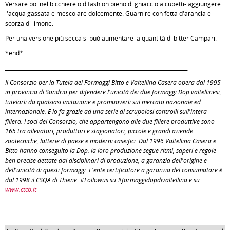
Versare poi nel bicchiere old fashion pieno di ghiaccio a cubetti- aggiungere
l'acqua gassata e mescolare dolcemente. Guarnire con fetta d'arancia e
scorza di limone.
Per una versione più secca si può aumentare la quantità di bitter Campari.
*end*
_______________________________________________________________________
Il Consorzio per la Tutela dei Formaggi Bitto e Valtellina Casera opera dal 1995
in provincia di Sondrio per difendere l'unicità dei due formaggi Dop valtellinesi,
tutelarli da qualsiasi imitazione e promuoverli sul mercato nazionale ed
internazionale. E lo fa grazie ad una serie di scrupolosi controlli sull'intera
filiera. I soci del Consorzio, che appartengono alle due filiere produttive sono
165 tra allevatori, produttori e stagionatori, piccole e grandi aziende
zootecniche, latterie di paese e moderni caseifici. Dal 1996 Valtellina Casera e
Bitto hanno conseguito la Dop: la loro produzione segue ritmi, saperi e regole
ben precise dettate dai disciplinari di produzione, a garanzia dell'origine e
dell'unicità di questi formaggi. L'ente certificatore a garanzia del consumatore è
dal 1998 il CSQA di Thiene. #Followus su #formaggidopdivaltellina e su
www.ctcb.it