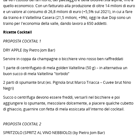
quello economico. Con un fatturato alla produzione di oltre 14 milioni di euro
e un valore al consumo di 26,8 milioni di euro (+5,5% sul 2021), in cui a fare
da traino è il Valtellina Casera (21,5 milioni, +9%), oggi le due Dop sono un
traino per l'economia della valle, dando lavoro a 650 addetti.
Ricette Cocktail
PROPOSTA COCKTAIL 1
DRY APPLE (by Pietro Jom Bar)
Servire in coppa da champagne o bicchiere vino rosso ben raffreddati
1 parte di centrifugato di mela golden Valtellina (50 g) – in alternativa un
buon succo di mela Valtellina "torbido”
2 parti di spumante brut (es. Pignola brut Marco Triacca – Cuvée brut Nino
Negri)
Succo o centrifuga devono essere freddi, versarli nel bicchiere e poi
aggiungere lo spumante, mescolare dolcemente, a piacere qualche cubetto
di ghiaccio, guarnire con fetta di mela essiccata all'interno del cocktail.
PROPOSTA COCKTAIL 2
SPRITZOLO (SPRITZ AL VINO NEBBIOLO) (by Pietro Jom Bar)