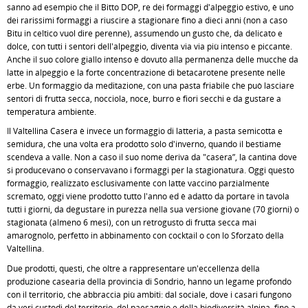
sanno ad esempio che il Bitto DOP, re dei formaggi d'alpeggio estivo, è uno
dei rarissimi formaggi a riuscire a stagionare fino a dieci anni (non a caso
Bitu in celtico vuol dire perenne), assumendo un gusto che, da delicato e
dolce, con tutti i sentori dell'alpeggio, diventa via via più intenso e piccante.
Anche il suo colore giallo intenso è dovuto alla permanenza delle mucche da
latte in alpeggio e la forte concentrazione di betacarotene presente nelle
erbe. Un formaggio da meditazione, con una pasta friabile che può lasciare
sentori di frutta secca, nocciola, noce, burro e fiori secchi e da gustare a
temperatura ambiente.
Il Valtellina Casera è invece un formaggio di latteria, a pasta semicotta e
semidura, che una volta era prodotto solo d'inverno, quando il bestiame
scendeva a valle. Non a caso il suo nome deriva da "casera”, la cantina dove
si producevano o conservavano i formaggi per la stagionatura. Oggi questo
formaggio, realizzato esclusivamente con latte vaccino parzialmente
scremato, oggi viene prodotto tutto l'anno ed è adatto da portare in tavola
tutti i giorni, da degustare in purezza nella sua versione giovane (70 giorni) o
stagionata (almeno 6 mesi), con un retrogusto di frutta secca mai
amarognolo, perfetto in abbinamento con cocktail o con lo Sforzato della
Valtellina.
Due prodotti, questi, che oltre a rappresentare un'eccellenza della
produzione casearia della provincia di Sondrio, hanno un legame profondo
con il territorio, che abbraccia più ambiti: dal sociale, dove i casari fungono
da veri custodi del territorio, del paesaggio e della biodiversità alpina, fino a