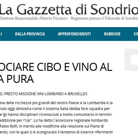
LI
DALLA PROVINCIA
APPROFONDIMENTI
RUBRICHE
C
ELLINA
A
GIUSTIZIA
DEGNO DI NOTA
TERRITORIO
ANGOLO DELLE IDEE
CULTURA E SPETTACOLI
FATTI DELLO SPI
POLIT
CIARE CIBO E VINO AL
A PURA
O. PRESTO MISSIONE VINI LOMBARDI A BRUXELLES
na delle ricchezze più grandi del nostro Paese e la Lombardia è la
ttenuto oggi dimostra come il sistema Italia debba fare squadra per
e Igt hanno disciplinari riconosciuti a livello comunitario in termini
raddizione per l'Ue". Lo ha detto l'assessore regionale lombardo
Fabio Rolfi, in merito alle modifiche alla relazione sul Piano di
o, con le quali si è scongiurato il tentativo di inserire riferimenti