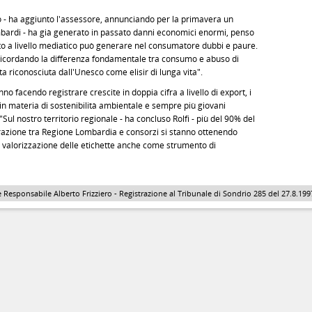
o - ha aggiunto l'assessore, annunciando per la primavera un
ombardi - ha già generato in passato danni economici enormi, penso
to a livello mediatico può generare nel consumatore dubbi e paure.
 ricordando la differenza fondamentale tra consumo e abuso di
ata riconosciuta dall'Unesco come elisir di lunga vita".
nno facendo registrare crescite in doppia cifra a livello di export, i
 in materia di sostenibilità ambientale e sempre più giovani
Sul nostro territorio regionale - ha concluso Rolfi - più del 90% del
borazione tra Regione Lombardia e consorzi si stanno ottenendo
e valorizzazione delle etichette anche come strumento di
 Responsabile Alberto Frizziero - Registrazione al Tribunale di Sondrio 285 del 27.8.1997 - 