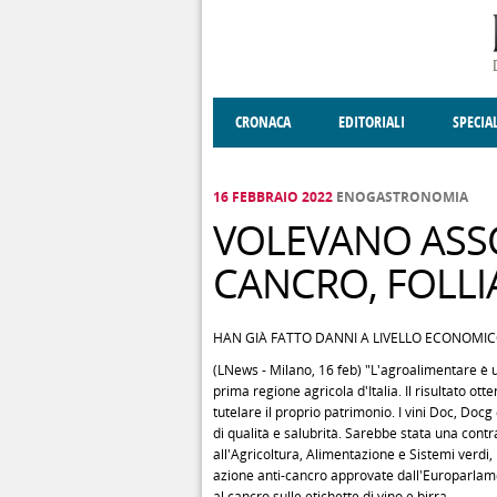
Salta al contenuto principale
CRONACA
EDITORIALI
SPECIA
SOCIETÀ
ENOGASTRONOMIA
COSTUME
DONNE DI VALT
ECONOMI
16 FEBBRAIO 2022
ENOGASTRONOMIA
VOLEVANO ASSO
CANCRO, FOLLI
HAN GIÀ FATTO DANNI A LIVELLO ECONOMIC
(LNews - Milano, 16 feb) "L'agroalimentare è u
prima regione agricola d'Italia. Il risultato o
tutelare il proprio patrimonio. I vini Doc, Docg 
di qualità e salubrità. Sarebbe stata una cont
all'Agricoltura, Alimentazione e Sistemi verdi, 
azione anti-cancro approvate dall'Europarlament
al cancro sulle etichette di vino e birra.