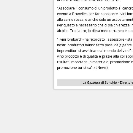
"Associare il consumo di un prodotto al cancr
evento a Bruxelles per far conoscere i vini l
alla carne rossa, e anche solo un accostamen
Per questo è necessario che ci sia chiarezza,
alcolici. Tra l'altro, la dieta mediterranea è st
"I vini lombardi - ha ricordato l'assessore - sta
nostri produttori hanno fatto passi da gigante
imprenditori si avvicinano al mondo del vino". "
vino prodotto è di qualità e grazie alla colla
risultati importanti in materia di promozione 
promozione turistica". (LNews)
La Gazzetta di Sondrio - Direttore