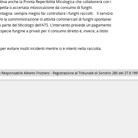
iva anche la Pronta Reperibilità Micologica che collaborerà con i
ospetta o accertata intossicazione da consumo di funghi.
ntagna: sempre meglio far controllare i funghi raccolti. Il servizio
e/o la somministrazione in attività commerciali di funghi spontanei
da parte del Micologo dell’ATS. L’intervento prevede un pagamento
pecie fungine a privati per il consumo diretto è, invece, a titolo
per evitare inutili incidenti mentre si è intenti nella raccolta.
 Responsabile Alberto Frizziero - Registrazione al Tribunale di Sondrio 285 del 27.8.1997 - 