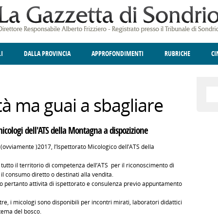
LI
DALLA PROVINCIA
APPROFONDIMENTI
RUBRICHE
C
ELLINA
A
GIUSTIZIA
DEGNO DI NOTA
TERRITORIO
ANGOLO DELLE IDEE
CULTURA E SPETTACOLI
FATTI DELLO SPI
POLIT
à ma guai a sbagliare
 micologi dell'ATS della Montagna a dispozizione
ovviamente )2017, l’Ispettorato Micologico dell’ATS della
tutto il territorio di competenza dell’ATS per il riconoscimento di
 il consumo diretto o destinati alla vendita.
o pertanto attività di ispettorato e consulenza previo appuntamento
re, i micologi sono disponibili per incontri mirati, laboratori didattici
stema del bosco.