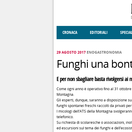
Salta al contenuto principale
CRONACA
EDITORIALI
SPECIA
SOCIETÀ
ENOGASTRONOMIA
COSTUME
DONNE DI VALT
ECONOMI
29 AGOSTO 2017
ENOGASTRONOMIA
Funghi una bont
E per non sbagliare basta rivolgersi ai
Come ogni anno è operativo ﬁno al 31 ottobre (
Montagna.
Gli esperti, dunque, saranno a disposizione su 
funghi spontanei freschi raccolti da privati per
I micologi dell’ATS della Montagna svolgerann
telefonico.
Su richiesta di scolaresche o associazioni, inolt
ed escursioni sul tema dei funghi e dell’ecosi