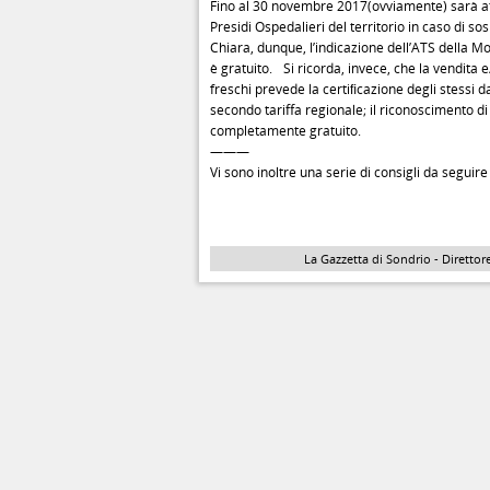
Fino al 30 novembre 2017(ovviamente) sarà att
Presidi Ospedalieri del territorio in caso di s
Chiara, dunque, l’indicazione dell’ATS della Mo
è gratuito. Si ricorda, invece, che la vendita 
freschi prevede la certiﬁcazione degli stessi 
secondo tariﬀa regionale; il riconoscimento di s
completamente gratuito.
———
Vi sono inoltre una serie di consigli da seguire 
La Gazzetta di Sondrio - Direttore