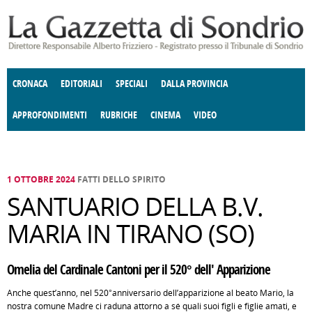
Salta al contenuto principale
CRONACA
EDITORIALI
SPECIALI
DALLA PROVINCIA
APPROFONDIMENTI
RUBRICHE
CINEMA
VIDEO
SOCIETÀ
ENOGASTRONOMIA
COSTUME
DONNE DI VALTELLINA
ECONOMIA
GIUSTIZIA
DEGNO DI NOTA
TERRITORIO
CULTURA
ANGOLO
E SPETTACOLI
DELLE IDEE
FATTI DELLO SPIRITO
POLITICA
CCCVA
1 OTTOBRE 2024
FATTI DELLO SPIRITO
SANTUARIO DELLA B.V.
MARIA IN TIRANO (SO)
Omelia del Cardinale Cantoni per il 520° dell' Apparizione
Anche quest’anno, nel 520°anniversario dell’apparizione al beato Mario, la
nostra comune Madre ci raduna attorno a sé quali suoi figli e figlie amati, e