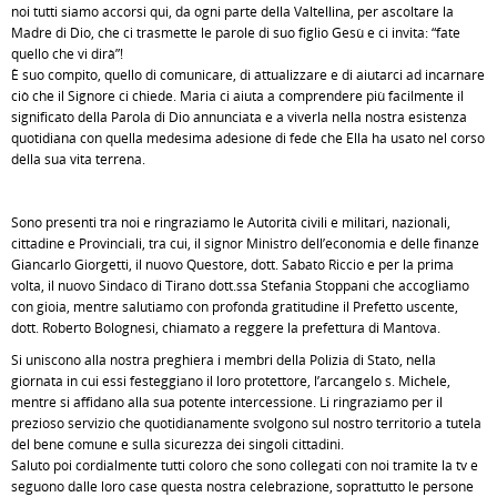
noi tutti siamo accorsi qui, da ogni parte della Valtellina, per ascoltare la
Madre di Dio, che ci trasmette le parole di suo figlio Gesù e ci invita: “fate
quello che vi dirà”!
È suo compito, quello di comunicare, di attualizzare e di aiutarci ad incarnare
ciò che il Signore ci chiede. Maria ci aiuta a comprendere più facilmente il
significato della Parola di Dio annunciata e a viverla nella nostra esistenza
quotidiana con quella medesima adesione di fede che Ella ha usato nel corso
della sua vita terrena.
Sono presenti tra noi e ringraziamo le Autorità civili e militari, nazionali,
cittadine e Provinciali, tra cui, il signor Ministro dell’economia e delle finanze
Giancarlo Giorgetti, il nuovo Questore, dott. Sabato Riccio e per la prima
volta, il nuovo Sindaco di Tirano dott.ssa Stefania Stoppani che accogliamo
con gioia, mentre salutiamo con profonda gratitudine il Prefetto uscente,
dott. Roberto Bolognesi, chiamato a reggere la prefettura di Mantova.
Si uniscono alla nostra preghiera i membri della Polizia di Stato, nella
giornata in cui essi festeggiano il loro protettore, l’arcangelo s. Michele,
mentre si affidano alla sua potente intercessione. Li ringraziamo per il
prezioso servizio che quotidianamente svolgono sul nostro territorio a tutela
del bene comune e sulla sicurezza dei singoli cittadini.
Saluto poi cordialmente tutti coloro che sono collegati con noi tramite la tv e
seguono dalle loro case questa nostra celebrazione, soprattutto le persone