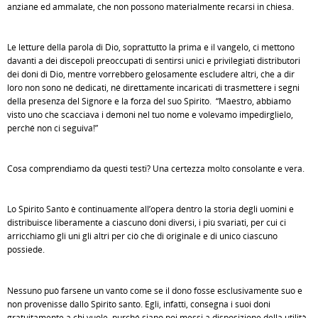
anziane ed ammalate, che non possono materialmente recarsi in chiesa.
Le letture della parola di Dio, soprattutto la prima e il vangelo, ci mettono
davanti a dei discepoli preoccupati di sentirsi unici e privilegiati distributori
dei doni di Dio, mentre vorrebbero gelosamente escludere altri, che a dir
loro non sono né dedicati, né direttamente incaricati di trasmettere i segni
della presenza del Signore e la forza del suo Spirito. “Maestro, abbiamo
visto uno che scacciava i demoni nel tuo nome e volevamo impedirglielo,
perché non ci seguiva!”
Cosa comprendiamo da questi testi? Una certezza molto consolante e vera.
Lo Spirito Santo è continuamente all’opera dentro la storia degli uomini e
distribuisce liberamente a ciascuno doni diversi, i più svariati, per cui ci
arricchiamo gli uni gli altri per ciò che di originale e di unico ciascuno
possiede.
Nessuno può farsene un vanto come se il dono fosse esclusivamente suo e
non provenisse dallo Spirito santo. Egli, infatti, consegna i suoi doni
gratuitamente a chi vuole, purché siano poi messi a disposizione della utilità