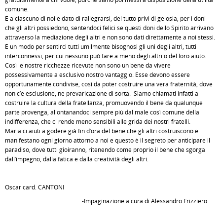
comune.
E a ciascuno di noi è dato di rallegrarsi, del tutto privi di gelosia, per i doni
che gli altri possiedono, sentendoci felici se questi doni dello Spirito arrivano
attraverso la mediazione degli altri e non sono dati direttamente a noi stessi.
È un modo per sentirci tutti umilmente bisognosi gli uni degli altri, tutti
interconnessi, per cui nessuno può fare a meno degli altri o del loro aiuto.
Così le nostre ricchezze ricevute non sono un bene da vivere
possessivamente a esclusivo nostro vantaggio. Esse devono essere
opportunamente condivise, così da poter costruire una vera fraternità, dove
non c’è esclusione, né prevaricazione di sorta. Siamo chiamati infatti a
costruire la cultura della fratellanza, promuovendo il bene da qualunque
parte provenga, allontanandoci sempre più dal male così comune della
indifferenza, che ci rende meno sensibili alle grida dei nostri fratelli.
Maria ci aiuti a godere già fin d’ora del bene che gli altri costruiscono e
manifestano ogni giorno attorno a noi e questo è il segreto per anticipare il
paradiso, dove tutti gioiranno, ritenendo come proprio il bene che sgorga
dall’impegno, dalla fatica e dalla creatività degli altri.
Oscar card. CANTONI
-Impaginazione a cura di Alessandro Frizziero