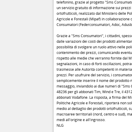
telefonino, grazie al progetto "Sms Consumatori
un servizio gratuito di informazione sui prezzi 
ortofrutticoli, realizzato dal Ministero delle Pol
Agricole e Forestali (Mipaf) in collaborazione 
Consumatori (Federconsumatori, Adoc, Adusb
Grazie a "Sms Consumatori", i cittadini, spesso
dalle variazioni dei costi dei prodotti alimenta
possibilità di svolgere un ruolo attivo nelle poli
contenimento dei prezzi, comunicando eventua
rispetto alle medie che verranno fornite dal Mi
segnalazioni, in caso di forti oscillazioni, pot
trasmesse alle Autorità competenti in materia 
prezzi. Per usufruire del servizio, i consumat
semplicemente inserire il nome del prodotto n
messaggio, inviandolo ai due numeri di "Sms C
48236 per gli abbonati Tim, Wind e Tre, il 431
abbonati Vodafone. La risposta, a firma del Mi
Politiche Agricole e Forestali, riporterà non sol
medio al dettaglio dei prodotti ortofrutticoli, s
macroaree territoriali (nord, centro e sud), ma
medi all'origine e all'ingrosso.
NLG