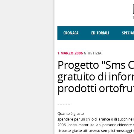
Salta al contenuto principale
CRONACA
EDITORIALI
SPECIA
SOCIETÀ
ENOGASTRONOMIA
COSTUME
DONNE DI VALT
ECONOMI
1 MARZO 2006
GIUSTIZIA
Progetto "Sms C
gratuito di info
prodotti ortofrut
- - - - -
Quanto è giusto
spendere per un chilo di arance o di zucchine?
2006 i consumatori italiani possono chiedere 
risposte giuste attraverso semplici messaggi 