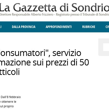
LI
DALLA PROVINCIA
APPROFONDIMENTI
RUBRICHE
C
ELLINA
A
GIUSTIZIA
DEGNO DI NOTA
TERRITORIO
ANGOLO DELLE IDEE
CULTURA E SPETTACOLI
FATTI DELLO SPI
POLIT
onsumatori", servizio
rmazione sui prezzi di 50
ticoli
 Dall'8 febbraio
e ottenere le
sul proprio