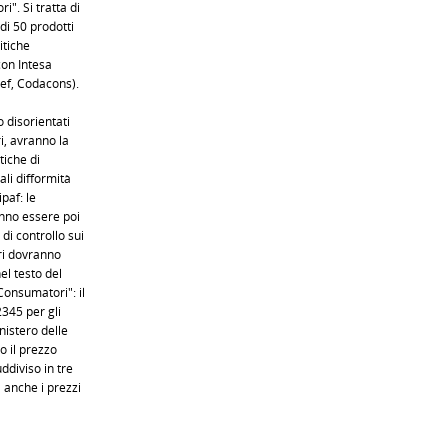
". Si tratta di
di 50 prodotti
itiche
con Intesa
ef, Codacons).
 disorientati
ri, avranno la
tiche di
li difformità
paf: le
ranno essere poi
di controllo sui
ori dovranno
el testo del
onsumatori": il
2345 per gli
nistero delle
o il prezzo
uddiviso in tre
 anche i prezzi