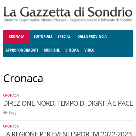
Salta al contenuto principale
CRONACA
EDITORIALI
SPECIALI
DALLA PROVINCIA
APPROFONDIMENTI
RUBRICHE
CINEMA
VIDEO
SOCIETÀ
ENOGASTRONOMIA
COSTUME
DONNE DI VALTELLINA
ECONOMIA
GIUSTIZIA
DEGNO DI NOTA
TERRITORIO
CULTURA
ANGOLO
Cronaca
E SPETTACOLI
DELLE IDEE
FATTI DELLO SPIRITO
POLITICA
CCCVA
CRONACA
DIREZIONE NORD, TEMPO DI DIGNITÀ E PACE
Leggi
CRONACA
LA REGIONE PER EVENTI SPORTIVI 2022-2023