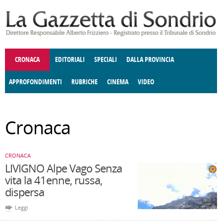
Salta al contenuto principale
CRONACA
EDITORIALI
SPECIALI
DALLA PROVINCIA
APPROFONDIMENTI
RUBRICHE
CINEMA
VIDEO
SOCIETÀ
ENOGASTRONOMIA
COSTUME
DONNE DI VALTELLINA
ECONOMIA
GIUSTIZIA
DEGNO DI NOTA
TERRITORIO
CULTURA
ANGOLO
Cronaca
E SPETTACOLI
DELLE IDEE
FATTI DELLO SPIRITO
POLITICA
CCCVA
CRONACA
LIVIGNO Alpe Vago Senza
vita la 41enne, russa,
dispersa
Leggi