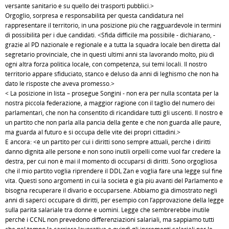
versante sanitario e su quello dei trasporti pubblici.>
Orgoglio, sorpresa e responsabilità per questa candidatura nel
rappresentare il territorio, in una posizione più che ragguardevole in termini
di possibilità per i due candidati. <Sfida difficile ma possibile - dichiarano, -
grazie al PD nazionale e regionale e a tutta la squadra locale ben diretta dal
segretario provinciale, che in questi ultimi anni sta lavorando molto, più di
ogni altra forza politica locale, con competenza, sui temi locali. Il nostro
territorio appare sfiduciato, stanco e deluso da anni di leghismo che non ha
dato le risposte che aveva promesso.>
< La posizione in lista – prosegue Songini - non era per nulla scontata per la
nostra piccola federazione, a maggior ragione con il taglio del numero dei
parlamentari, che non ha consentito di ricandidare tutti gli uscenti. Il nostro è
un partito che non parla alla pancia della gente e che non guarda alle paure,
ma guarda al futuro e si occupa delle vite dei propri cittadini.>
E ancora: <è un partito per cui i diritti sono sempre attuali, perché i diritti
danno dignità alle persone e non sono inutili orpelli come vuol far credere la
destra, per cui non è mai il momento di occuparsi di diritti. Sono orgogliosa
che il mio partito voglia riprendere il DDL Zan e voglia fare una legge sul fine
vita. Questi sono argomenti in cui la società è già più avanti del Parlamento e
bisogna recuperare il divario e occuparsene. Abbiamo già dimostrato negli
anni di saperci occupare di diritti, per esempio con l’approvazione della legge
sulla parità salariale tra donne e uomini. Legge che sembrerebbe inutile
perché i CCNL non prevedono differenziazioni salariali, ma sappiamo tutti