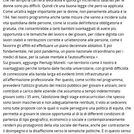
che nel tempo la carriera lavorativa e quindi gli incrementi salariali per le
donne sono più difficili. Quindi c’è una buona legge che però va applicata.
Come un’altra legge importante per le donne, non pienamente attuata è la
194. Nel nostro programma anche tante misure che vanno a incidere sulla
vita quotidiana delle persone, come la scuola dell’infanzia obbligatoria e
gratuita, che consentirebbe a tanti bambini svantaggiati di avere più
opportunità o le tematiche del lavoro e dei giovani, per ridare dignità con
lavori stabili e retribuzioni corrette e un’attenzione alle persone, come il
favorire gli affitti ed effettuare un piano decennale abitativo. È poi
fondamentale, nel post pandemia, un piano nazionale straordinario per i
medici di base, per la salute mentale e l’autosufficienza.>
Sui giovani, aggiunge Pierluigi Morelli: <un territorio come il nostro è
svantaggiato perché lontano dalle facoltà universitarie, con grandi difficoltà
di connessione alla banda larga ed evidenti limiti infrastrutturali e
all’affermazione professionale. Per questo, come scritto nel programma,
prevedere l’utilizzo gratuito del mezzo pubblico per giovani e anziani, zero
contributi a carico delle aziende che assumono a tempo indeterminato
giovani sotto i 35 anni, l’abolizione degli stage extracurricolari che spesso
sono lavori mascherati e non adeguatamente retribuiti, il voto ai sedicenni;
sono tutte proposte con le quali si vuole perseguire una politica di equità, che
permetta ai giovani le stesse opportunità al di là di differenti condizioni di
partenza di tipo geografico, economico o sociale e contemporaneamente
renderli più protagonisti della vita sociale del Paese, anche per contrastarne
il disimpegno e la disaffezione verso le tematiche politiche. È in questo senso