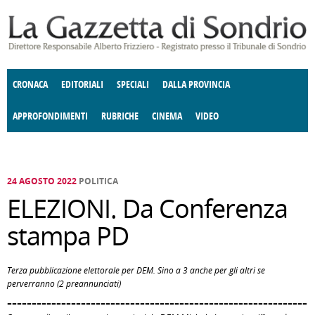
Salta al contenuto principale
CRONACA
EDITORIALI
SPECIALI
DALLA PROVINCIA
APPROFONDIMENTI
RUBRICHE
CINEMA
VIDEO
SOCIETÀ
ENOGASTRONOMIA
COSTUME
DONNE DI VALTELLINA
ECONOMIA
GIUSTIZIA
DEGNO DI NOTA
TERRITORIO
CULTURA
ANGOLO
E SPETTACOLI
DELLE IDEE
FATTI DELLO SPIRITO
POLITICA
CCCVA
24 AGOSTO 2022
POLITICA
ELEZIONI. Da Conferenza
stampa PD
Terza pubblicazione elettorale per DEM. Sino a 3 anche per gli altri se
perverranno (2 preannunciati)
=============================================================