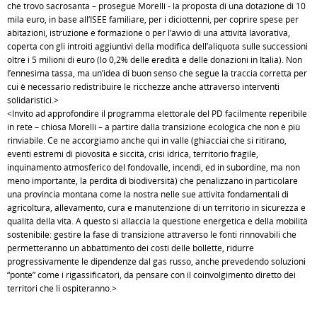
che trovo sacrosanta – prosegue Morelli - la proposta di una dotazione di 10
mila euro, in base all’ISEE familiare, per i diciottenni, per coprire spese per
abitazioni, istruzione e formazione o per l’avvio di una attività lavorativa,
coperta con gli introiti aggiuntivi della modifica dell’aliquota sulle successioni
oltre i 5 milioni di euro (lo 0,2% delle eredità e delle donazioni in Italia). Non
l’ennesima tassa, ma un’idea di buon senso che segue la traccia corretta per
cui è necessario redistribuire le ricchezze anche attraverso interventi
solidaristici.>
<Invito ad approfondire il programma elettorale del PD facilmente reperibile
in rete – chiosa Morelli – a partire dalla transizione ecologica che non è più
rinviabile. Ce ne accorgiamo anche qui in valle (ghiacciai che si ritirano,
eventi estremi di piovosità e siccità, crisi idrica, territorio fragile,
inquinamento atmosferico del fondovalle, incendi, ed in subordine, ma non
meno importante, la perdita di biodiversità) che penalizzano in particolare
una provincia montana come la nostra nelle sue attività fondamentali di
agricoltura, allevamento, cura e manutenzione di un territorio in sicurezza e
qualità della vita. A questo si allaccia la questione energetica e della mobilità
sostenibile: gestire la fase di transizione attraverso le fonti rinnovabili che
permetteranno un abbattimento dei costi delle bollette, ridurre
progressivamente le dipendenze dal gas russo, anche prevedendo soluzioni
“ponte” come i rigassificatori, da pensare con il coinvolgimento diretto dei
territori che li ospiteranno.>