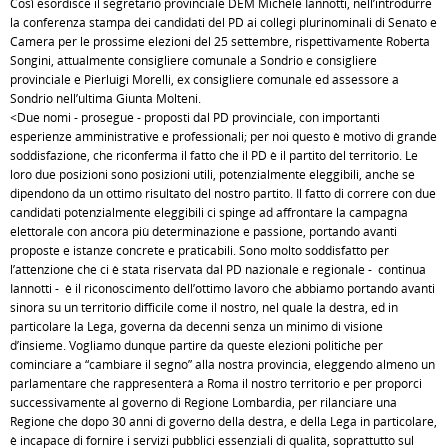
Così esordisce il segretario provinciale DEM Michele Iannotti, nell’introdurre
la conferenza stampa dei candidati del PD ai collegi plurinominali di Senato e
Camera per le prossime elezioni del 25 settembre, rispettivamente Roberta
Songini, attualmente consigliere comunale a Sondrio e consigliere
provinciale e Pierluigi Morelli, ex consigliere comunale ed assessore a
Sondrio nell’ultima Giunta Molteni.
<Due nomi - prosegue - proposti dal PD provinciale, con importanti
esperienze amministrative e professionali; per noi questo è motivo di grande
soddisfazione, che riconferma il fatto che il PD è il partito del territorio. Le
loro due posizioni sono posizioni utili, potenzialmente eleggibili, anche se
dipendono da un ottimo risultato del nostro partito. Il fatto di correre con due
candidati potenzialmente eleggibili ci spinge ad affrontare la campagna
elettorale con ancora più determinazione e passione, portando avanti
proposte e istanze concrete e praticabili. Sono molto soddisfatto per
l’attenzione che ci è stata riservata dal PD nazionale e regionale - continua
Iannotti - è il riconoscimento dell’ottimo lavoro che abbiamo portando avanti
sinora su un territorio difficile come il nostro, nel quale la destra, ed in
particolare la Lega, governa da decenni senza un minimo di visione
d’insieme. Vogliamo dunque partire da queste elezioni politiche per
cominciare a “cambiare il segno” alla nostra provincia, eleggendo almeno un
parlamentare che rappresenterà a Roma il nostro territorio e per proporci
successivamente al governo di Regione Lombardia, per rilanciare una
Regione che dopo 30 anni di governo della destra, e della Lega in particolare,
è incapace di fornire i servizi pubblici essenziali di qualità, soprattutto sul