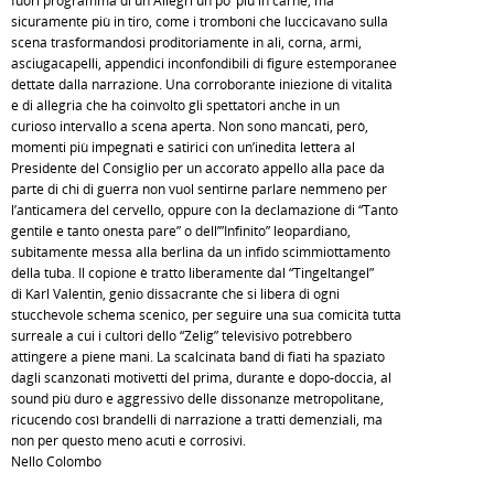
fuori programma di un Allegri un po’ più in carne, ma
sicuramente più in tiro, come i tromboni che luccicavano sulla
scena trasformandosi proditoriamente in ali, corna, armi,
asciugacapelli, appendici inconfondibili di figure estemporanee
dettate dalla narrazione. Una corroborante iniezione di vitalità
e di allegria che ha coinvolto gli spettatori anche in un
curioso intervallo a scena aperta. Non sono mancati, però,
momenti più impegnati e satirici con un’inedita lettera al
Presidente del Consiglio per un accorato appello alla pace da
parte di chi di guerra non vuol sentirne parlare nemmeno per
l’anticamera del cervello, oppure con la declamazione di “Tanto
gentile e tanto onesta pare” o dell’”Infinito” leopardiano,
subitamente messa alla berlina da un infido scimmiottamento
della tuba. Il copione è tratto liberamente dal “Tingeltangel”
di Karl Valentin, genio dissacrante che si libera di ogni
stucchevole schema scenico, per seguire una sua comicità tutta
surreale a cui i cultori dello “Zelig” televisivo potrebbero
attingere a piene mani. La scalcinata band di fiati ha spaziato
dagli scanzonati motivetti del prima, durante e dopo-doccia, al
sound più duro e aggressivo delle dissonanze metropolitane,
ricucendo così brandelli di narrazione a tratti demenziali, ma
non per questo meno acuti e corrosivi.
Nello Colombo