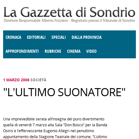
Salta al contenuto principale
CRONACA
EDITORIALI
SPECIALI
DALLA PROVINCIA
APPROFONDIMENTI
RUBRICHE
CINEMA
VIDEO
SOCIETÀ
ENOGASTRONOMIA
COSTUME
DONNE DI VALTELLINA
ECONOMIA
GIUSTIZIA
DEGNO DI NOTA
TERRITORIO
CULTURA
ANGOLO
E SPETTACOLI
DELLE IDEE
FATTI DELLO SPIRITO
POLITICA
CCCVA
1 MARZO 2006
SOCIETÀ
"L'ULTIMO SUONATORE"
Una imprevedibile serata all’insegna del puro divertimento
quella di venerdì 7 marzo alla Sala “Don Bosco” per la Banda
Osiris e l’effervescente Eugenio Allegri nel penultimo
appuntamento della Stagione Teatrale del comune, “L’ultimo