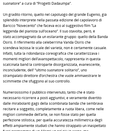
suonatore” a cura di “Progetti Dadaumpa”.
Un gradito ritorno, quello nel capoluogo del grande Eugenio, già
splendido interprete nella passata edizione del capolavoro di
Baricco “Novecento” che faceva eco al suggestivo film “La
leggenda del pianista sull’oceano”. Il suo stavolta, però, è
stato accompagnato da un esilarante gruppo: quello della Banda
Osiris. Il riferimento alla celeberrima Vanda Osiris che
scendeva leziosa le scale del varietà, non è certamente casuale.
Infatti, tutta la ridondanza coreografica che caratterizzava i
momenti migliori dell’avanspettacolo, rappresenta in questa
scalcinata band la controparte disorganizzata, evanescente,
inconcludente, dell’ “ultimo suonatore solitario”, uno
strampalato direttore d’orchestra che vuole ammaestrare le
scimmiette che sfuggono al suo controllo.
Numerosissimo il pubblico intervenuto, tanto che è stato
necessario ricorrere a posti aggiuntivi, e veramente divertito
dalle mirabolanti gags della scombinata banda che sembrava
recitare a soggetto, completamente a ruota libera, come nelle
migliori commedie dell’arte, se non fosse stato per quella
perfezione stilistica, per quella accuratezza millimetrica degli
effetti ampiamente studiati che hanno strappato un inaspettato