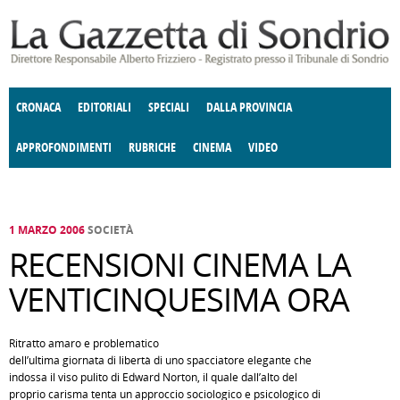
Salta al contenuto principale
CRONACA
EDITORIALI
SPECIALI
DALLA PROVINCIA
APPROFONDIMENTI
RUBRICHE
CINEMA
VIDEO
SOCIETÀ
ENOGASTRONOMIA
COSTUME
DONNE DI VALTELLINA
ECONOMIA
GIUSTIZIA
DEGNO DI NOTA
TERRITORIO
CULTURA
ANGOLO
E SPETTACOLI
DELLE IDEE
FATTI DELLO SPIRITO
POLITICA
CCCVA
1 MARZO 2006
SOCIETÀ
RECENSIONI CINEMA LA
VENTICINQUESIMA ORA
Ritratto amaro e problematico
dell’ultima giornata di libertà di uno spacciatore elegante che
indossa il viso pulito di Edward Norton, il quale dall’alto del
proprio carisma tenta un approccio sociologico e psicologico di