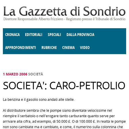
Salta al contenuto principale
CRONACA
EDITORIALI
SPECIALI
DALLA PROVINCIA
APPROFONDIMENTI
RUBRICHE
CINEMA
VIDEO
SOCIETÀ
ENOGASTRONOMIA
COSTUME
DONNE DI VALTELLINA
ECONOMIA
GIUSTIZIA
DEGNO DI NOTA
TERRITORIO
CULTURA
ANGOLO
E SPETTACOLI
DELLE IDEE
FATTI DELLO SPIRITO
POLITICA
CCCVA
1 MARZO 2006
SOCIETÀ
SOCIETA': CARO-PETROLIO
La benzina e il gasolio sono andati alle stelle.
Al distributore sembra che le pompe siano diventate velocissime nel
riempire il serbatoio o nell'erogare tanto carburante quanto serve per
arrivare alla cifra, ad esempio, di 50.000 £. O di 100.000 £. In realtà le pompe
non sono cambiate ma è cambiato, e come, il numerino sulla colonnina che