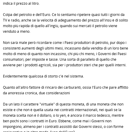
indica il prezzo al litro.
Colpa del petrolio e dell'Euro. Ce lo sentiamo ripetere quasi tutti i giorni da
TV e radio, anche se la velocità di adeguamento del prezzo all'insù è di solito
molto più rapida di quello all'ingiù, quando sui mercati il petrolio viene
venduto a meno.
Non sarà male però ricordare come i Paesi produttori di petrolio, pur dopo i
consistenti aumenti degli ultimi mesi, incassano dalla vendita di un loro bene
molto di meno di quanto non incassino, chi più chi meno, i Governi dei Paesi
consumatori, per imposte e tasse. Una sorta di parallelo di quello che
avviene per i prodotti agricoli, sia per i produttori steri che per quelli interni.
Evidentemente qualcosa di storto c'è nel sistema.
Quanto all'altro fattore di rincaro dei carburanti, ossia l'Euro che pare afflitto
da anoressia cronica, due considerazioni
Da un lato il carattere "virtuale" di questa moneta, di una moneta che non
esiste e che non è quella usata nei contratti internazionali, nei quali se la
moneta scelta non è il dollaro, o lo yen, è ancora il marco tedesco, mentre
ben pochi sono i contratti in Euro. Ebbene, come mai i Governi non
impongono, almeno per i contratti assistiti dai Governi stessi, o con forme