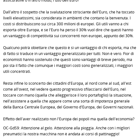
assicurative o in altro modo, l'uso dell'Euro?
Dall'altro il sospetto che la svalutazione strisciante dell'Euro, che ha toccato
livelli elevatissimi, sia considerata in ambienti che contano la benvenuta. I
costi si distribuiscono sui circa 300 milioni di europei. Gli utili vanno a chi
esporta oltre Europa, e se l'Euro ha perso il 30% vuol dire che questi hanno
un vantaggio di competitività sui concorrenti non europei, appunto del 30%.
Qualcuno potrà obiettare che questo è sì un vantaggio di chi esporta, ma che
di fatto si traduce in un vantaggio generalizzato per tutti. Non è vero. Fior di
economisti hanno sostenuto che questi sono vantaggi di breve perodo, ma
poi sta il fatto che comunque i maggiori costi sono generalizzati, i maggiori
utili concentrati.
Resta infine lo sconcerto dei cittadini d'Europa, al nord come al sud, all'est
come all'ovest, nel vedere questo progressivo sfilacciarsi dell'Euro, nel
toccare con mano (quella che alleggerisce il loro portafoglio) la situazione,
nell'assistere a quella che appare come una sorta di impotenza generale
della Banca Centrale Europea, del Governo d'Europa, dei Governi nazionali.
Effetto dell'aver realizzato non l'Europa dei popoli ma quella dell'economia?
OC-GdS9: Attenzione al gelo. Attenzione alla pioggia. Anche con i migliori
pneumatici la nostra macchina non è andata ai corsi di pattinaggio!