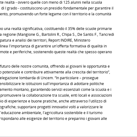
te realtà - ovvero quelle con meno di 125 alunni nella scuola
di I grado - costituiscono un presidio fondamentale per garantire il
amento, promuovendo un forte legame con il territorio e la comunità
o una realtà significativa, costituendo il 35% delle scuole primarie
a regione (Mangione G., Bartolini R., Chipa S., De Santis F., Tancredi
ppatura e analisi dei territori, Report INDIRE, Ministero
inea l'importanza di garantire un'offerta formativa di qualità in
 remote e periferiche, sostenendo queste realtà che spesso operano
el futuro delle nostre comunità, offrendo ai giovani le opportunità e
o potenziale e contribuire attivamente alla crescita del territorio”,
 delegazione lombarda di Uncem. “In particolare – prosegue
ibilizzare le istituzioni sull'importanza di adottare politiche
amento montano, garantendo servizi essenziali come la scuola e i
promuovere la collaborazione tra scuole, enti locali e associazioni
io di esperienze e buone pratiche, anche attraverso l'utilizzo di
grafiche; supportare progetti innovativi volti a valorizzare le
 l'educazione ambientale, l'agricoltura sostenibile e il turismo
ispondano alle esigenze del territorio e preparino i giovani alle