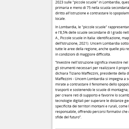
2023 sulle "piccole scuole" in Lombardia, ques
primaria e meno di 75 nella scuola secondaria 
diritto all'istruzione e contrastare lo spopol
locale.
In Lombardia, le "piccole scuole" rappresentan
e l'8,5% delle scuole secondarie di I grado nell
A., Piccole scuole in Italia: identificazione, ma
dell’Istruzione, 2021). Uncem Lombardia sottol
tutte le aree della regione, anche quelle più
in condizioni di maggiore difficoltà.
“Investire nell'istruzione significa investire n
gli strumenti necessari per realizzare il propri
dichiara Tiziano Maffezzini, presidente della
Maffezzini - Uncem Lombardia si impegna a sens
mirate a contrastare il fenomeno dello spopol
trasporti e sostenendo le scuole di montagna; 
per creare reti di supporto e favorire lo scamb
tecnologie digitali per superare le distanze geo
specificità dei territori montani e rurali, come
responsabile, offrendo percorsi formativi che r
sfide del futuro”.