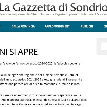
LI
DALLA PROVINCIA
APPROFONDIMENTI
RUBRICHE
C
ELLINA
A
GIUSTIZIA
DEGNO DI NOTA
TERRITORIO
ANGOLO DELLE IDEE
CULTURA E SPETTACOLI
FATTI DELLO SPI
POLIT
I SI APRE
avvio dell'anno scolastico 2024/2025: le "piccole scuole" al
a, la delegazione regionale dell'Unione Nazionale Comuni
ell'anno scolastico 2024/2025 a tutti gli studenti, insegnanti e
ttenzione particolare alle realtà montane e rurali e alle loro
enta sempre un momento di rinnovamento e di speranza. Per le
n ruolo ancora più cruciale, essendo spesso il cuore pulsante della
sviluppo futuro. Come evidenziato nel Rapporto di monitoraggio