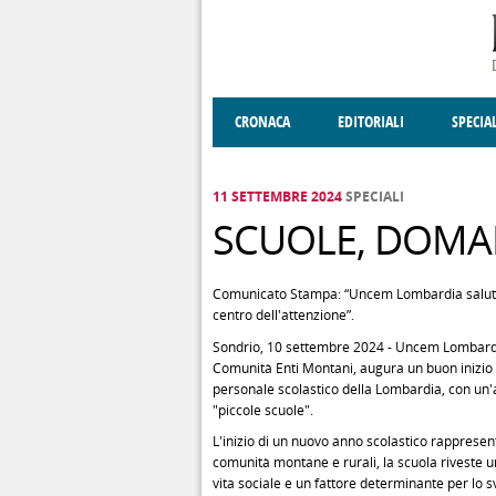
Salta al contenuto principale
CRONACA
EDITORIALI
SPECIA
SOCIETÀ
ENOGASTRONOMIA
COSTUME
DONNE DI VALT
ECONOMI
11 SETTEMBRE 2024
SPECIALI
SCUOLE, DOMAN
Comunicato Stampa: “Uncem Lombardia saluta l'
centro dell'attenzione”.
Sondrio, 10 settembre 2024 - Uncem Lombardi
Comunità Enti Montani, augura un buon inizio d
personale scolastico della Lombardia, con un'a
"piccole scuole".
L'inizio di un nuovo anno scolastico rappres
comunità montane e rurali, la scuola riveste u
vita sociale e un fattore determinante per lo 