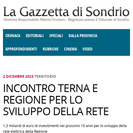
Salta al contenuto principale
CRONACA
EDITORIALI
SPECIALI
DALLA PROVINCIA
APPROFONDIMENTI
RUBRICHE
CINEMA
VIDEO
SOCIETÀ
ENOGASTRONOMIA
COSTUME
DONNE DI VALTELLINA
ECONOMIA
GIUSTIZIA
DEGNO DI NOTA
TERRITORIO
CULTURA
ANGOLO
E SPETTACOLI
DELLE IDEE
FATTI DELLO SPIRITO
POLITICA
CCCVA
2 DICEMBRE 2023
TERRITORIO
INCONTRO TERNA E
REGIONE PER LO
SVILUPPO DELLA RETE
1,3 miliardi di euro di investimenti nei prossimi 10 anni per lo sviluppo della
rete elettrica della Regione