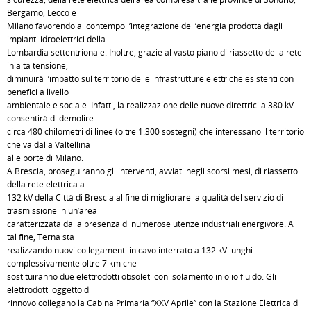
Bergamo, Lecco e
Milano favorendo al contempo l’integrazione dell’energia prodotta dagli
impianti idroelettrici della
Lombardia settentrionale. Inoltre, grazie al vasto piano di riassetto della rete
in alta tensione,
diminuirà l’impatto sul territorio delle infrastrutture elettriche esistenti con
benefici a livello
ambientale e sociale. Infatti, la realizzazione delle nuove direttrici a 380 kV
consentirà di demolire
circa 480 chilometri di linee (oltre 1.300 sostegni) che interessano il territorio
che va dalla Valtellina
alle porte di Milano.
A Brescia, proseguiranno gli interventi, avviati negli scorsi mesi, di riassetto
della rete elettrica a
132 kV della Città di Brescia al fine di migliorare la qualità del servizio di
trasmissione in un’area
caratterizzata dalla presenza di numerose utenze industriali energivore. A
tal fine, Terna sta
realizzando nuovi collegamenti in cavo interrato a 132 kV lunghi
complessivamente oltre 7 km che
sostituiranno due elettrodotti obsoleti con isolamento in olio fluido. Gli
elettrodotti oggetto di
rinnovo collegano la Cabina Primaria “XXV Aprile” con la Stazione Elettrica di