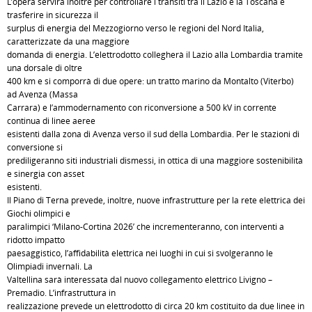
L’opera servirà inoltre per controllare i transiti tra il Lazio e la Toscana e
trasferire in sicurezza il
surplus di energia del Mezzogiorno verso le regioni del Nord Italia,
caratterizzate da una maggiore
domanda di energia. L’elettrodotto collegherà il Lazio alla Lombardia tramite
una dorsale di oltre
400 km e si comporrà di due opere: un tratto marino da Montalto (Viterbo)
ad Avenza (Massa
Carrara) e l’ammodernamento con riconversione a 500 kV in corrente
continua di linee aeree
esistenti dalla zona di Avenza verso il sud della Lombardia. Per le stazioni di
conversione si
prediligeranno siti industriali dismessi, in ottica di una maggiore sostenibilità
e sinergia con asset
esistenti.
Il Piano di Terna prevede, inoltre, nuove infrastrutture per la rete elettrica dei
Giochi olimpici e
paralimpici ‘Milano-Cortina 2026’ che incrementeranno, con interventi a
ridotto impatto
paesaggistico, l’affidabilità elettrica nei luoghi in cui si svolgeranno le
Olimpiadi invernali. La
Valtellina sarà interessata dal nuovo collegamento elettrico Livigno –
Premadio. L’infrastruttura in
realizzazione prevede un elettrodotto di circa 20 km costituito da due linee in