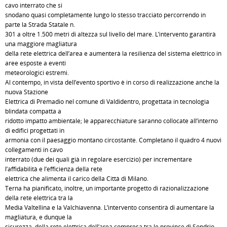
cavo interrato che si
snodano quasi completamente lungo lo stesso tracciato percorrendo in
parte la Strada Statale n.
301 a oltre 1.500 metri di altezza sul livello del mare. L’intervento garantirà
una maggiore magliatura
della rete elettrica dell’area e aumenterà la resilienza del sistema elettrico in
aree esposte a eventi
meteorologici estremi.
Al contempo, in vista dell’evento sportivo è in corso di realizzazione anche la
nuova Stazione
Elettrica di Premadio nel comune di Valdidentro, progettata in tecnologia
blindata compatta a
ridotto impatto ambientale; le apparecchiature saranno collocate all’interno
di edifici progettati in
armonia con il paesaggio montano circostante. Completano il quadro 4 nuovi
collegamenti in cavo
interrato (due dei quali già in regolare esercizio) per incrementare
l’affidabilità e l’efficienza della rete
elettrica che alimenta il carico della Città di Milano.
Terna ha pianificato, inoltre, un importante progetto di razionalizzazione
della rete elettrica tra la
Media Valtellina e la Valchiavenna. L’intervento consentirà di aumentare la
magliatura, e dunque la
sicurezza, della rete elettrica dell’area compresa tra le province di Sondrio,