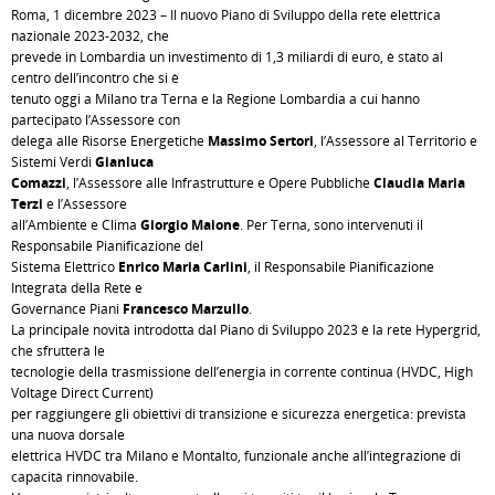
Roma, 1 dicembre 2023 – Il nuovo Piano di Sviluppo della rete elettrica
nazionale 2023-2032, che
prevede in Lombardia un investimento di 1,3 miliardi di euro, è stato al
centro dell’incontro che si è
tenuto oggi a Milano tra Terna e la Regione Lombardia a cui hanno
partecipato l’Assessore con
delega alle Risorse Energetiche
Massimo Sertori
, l’Assessore al Territorio e
Sistemi Verdi
Gianluca
Comazzi
, l’Assessore alle Infrastrutture e Opere Pubbliche
Claudia Maria
Terzi
e l’Assessore
all’Ambiente e Clima
Giorgio Maione
. Per Terna, sono intervenuti il
Responsabile Pianificazione del
Sistema Elettrico
Enrico Maria Carlini
, il Responsabile Pianificazione
Integrata della Rete e
Governance Piani
Francesco Marzullo
.
La principale novità introdotta dal Piano di Sviluppo 2023 è la rete Hypergrid,
che sfrutterà le
tecnologie della trasmissione dell’energia in corrente continua (HVDC, High
Voltage Direct Current)
per raggiungere gli obiettivi di transizione e sicurezza energetica: prevista
una nuova dorsale
elettrica HVDC tra Milano e Montalto, funzionale anche all’integrazione di
capacità rinnovabile.