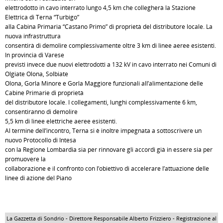
elettrodotto in cavo interrato lungo 4,5 km che collegherà la Stazione
Elettrica di Terna “Turbigo”
alla Cabina Primaria “Castano Primo” di proprietà del distributore locale. La
nuova infrastruttura
consentirà di demolire complessivamente oltre 3 km di linee aeree esistenti.
In provincia di Varese
previsti invece due nuovi elettrodotti a 132 kV in cavo interrato nei Comuni di
Olgiate Olona, Solbiate
Olona, Gorla Minore e Gorla Maggiore funzionali all’alimentazione delle
Cabine Primarie di proprietà
del distributore locale. I collegamenti, lunghi complessivamente 6 km,
consentiranno di demolire
5,5 km di linee elettriche aeree esistenti.
Al termine dell’incontro, Terna si è inoltre impegnata a sottoscrivere un
nuovo Protocollo di Intesa
con la Regione Lombardia sia per rinnovare gli accordi già in essere sia per
promuovere la
collaborazione e il confronto con l’obiettivo di accelerare l’attuazione delle
linee di azione del Piano
La Gazzetta di Sondrio - Direttore Responsabile Alberto Frizziero - Registrazione al