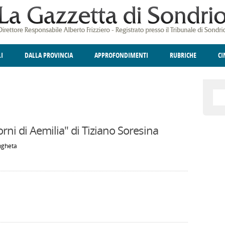
LI
DALLA PROVINCIA
APPROFONDIMENTI
RUBRICHE
C
ELLINA
A
GIUSTIZIA
DEGNO DI NOTA
TERRITORIO
ANGOLO DELLE IDEE
CULTURA E SPETTACOLI
FATTI DELLO SPI
POLIT
orni di Aemilia" di Tiziano Soresina
angheta