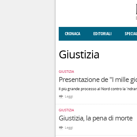
Salta al contenuto principale
CRONACA
EDITORIALI
SPECIA
SOCIETÀ
ENOGASTRONOMIA
COSTUME
DONNE DI VALT
ECONOMI
Giustizia
GIUSTIZIA
Presentazione de "I mille gi
Il più grande processo al Nord contro la 'ndr
Leggi
GIUSTIZIA
Giustizia, la pena di morte
Leggi