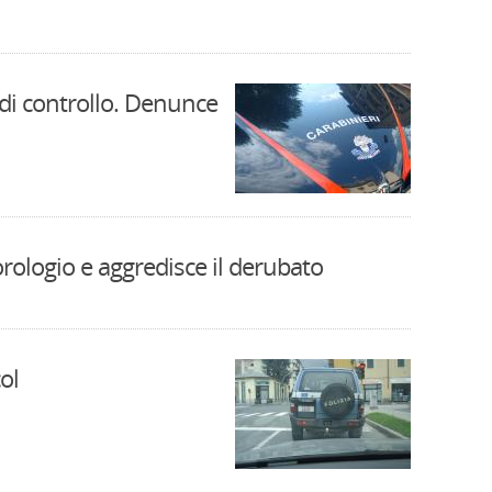
à di controllo. Denunce
rologio e aggredisce il derubato
ol