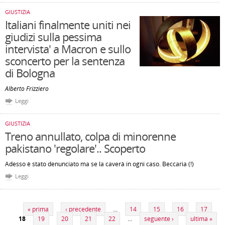
GIUSTIZIA
Italiani finalmente uniti nei
giudizi sulla pessima
intervista' a Macron e sullo
sconcerto per la sentenza
di Bologna
Alberto Frizziero
Leggi
GIUSTIZIA
Treno annullato, colpa di minorenne
pakistano 'regolare'.. Scoperto
Adesso è stato denunciato ma se la caverà in ogni caso. Beccaria (!)
Leggi
Pagine
« prima
‹ precedente
…
14
15
16
17
18
19
20
21
22
…
seguente ›
ultima »