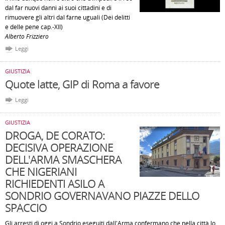
dal far nuovi danni ai suoi cittadini e di
rimuovere gli altri dal farne uguali (Dei delitti
e delle pene cap.-XII)
Alberto Frizziero
Leggi
GIUSTIZIA
Quote latte, GIP di Roma a favore
Leggi
GIUSTIZIA
DROGA, DE CORATO:
DECISIVA OPERAZIONE
DELL'ARMA SMASCHERA
CHE NIGERIANI
RICHIEDENTI ASILO A
SONDRIO GOVERNAVANO PIAZZE DELLO
SPACCIO
Gli arresti di oggi a Sondrio eseguiti dall'Arma confermano che nella città lo