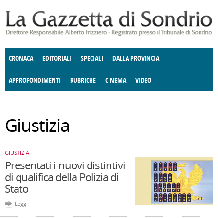
Salta al contenuto principale
CRONACA
EDITORIALI
SPECIALI
DALLA PROVINCIA
APPROFONDIMENTI
RUBRICHE
CINEMA
VIDEO
SOCIETÀ
ENOGASTRONOMIA
COSTUME
DONNE DI VALTELLINA
ECONOMIA
GIUSTIZIA
DEGNO DI NOTA
TERRITORIO
ANGOLO
Giustizia
DELLE IDEE
CULTURA E SPETTACOLI
FATTI DELLO SPIRITO
POLITICA
CCCVA
GIUSTIZIA
Presentati i nuovi distintivi
di qualifica della Polizia di
Stato
Leggi