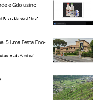
ende e Gdo usino
. Fare solidarietà di filiera"
ma, 51.ma Festa Eno-
ati anche dalla Valtellina!)
e