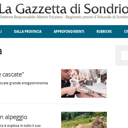
LI
DALLA PROVINCIA
APPROFONDIMENTI
RUBRICHE
C
ELLINA
A
GIUSTIZIA
DEGNO DI NOTA
TERRITORIO
ANGOLO DELLE IDEE
CULTURA E SPETTACOLI
FATTI DELLO SPI
POLIT
a
e cascate"
cascate grande enogastronomia
in alpeggio
a è esplosa in tutto il suo