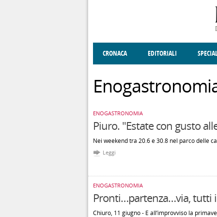
Salta al contenuto principale
CRONACA
EDITORIALI
SPECIA
SOCIETÀ
ENOGASTRONOMIA
COSTUME
DONNE DI VALT
ECONOMI
Enogastronomi
ENOGASTRONOMIA
Piuro. "Estate con gusto all
Nei weekend tra 20.6 e 30.8 nel parco delle 
Leggi
ENOGASTRONOMIA
Pronti…partenza…via, tutti 
Chiuro, 11 giugno - E all’improvviso la primaver